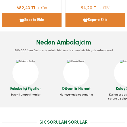
682,43 TL
94,20 TL
+ KDV
+ KDV
Sepete Ekle
Sepete Ekle
Neden Ambalajcim
880.000 ‘den fazla müşterinin bizi tercih etmesinin bir çok sebebi var!
Rekabetçi Fiyatlar
Güvenilir Hizmet
Kolay 
Sürekli uygun fiyatlar
Her aşamada özdenetim
Kullanıcı dos
sorunsuz alış
SIK SORULAN SORULAR