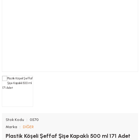
Nugget Kutuları
Tutacaklar
Kolluk
Saklama Kapları
Sandviç Kutuları
Muayene Masa Örtüsü
Torbalar
Önlük
Stok Kodu
0570
Marka
DİĞER
Plastik Köşeli Şeffaf Şişe Kapaklı 500 ml 171 Adet