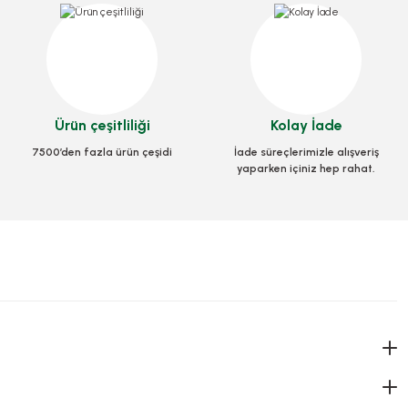
Stok Kodu
0251
39,20 TL
+ KDV
Kutu Pizza Tst Standart 35x35x3,5 Cm
Ürün çeşitliliği
Kolay İade
Sepete Ekle
Stok Kodu
0032
7500’den fazla ürün çeşidi
İade süreçlerimizle alışveriş
yaparken içiniz hep rahat.
782,74 TL
+ KDV
Sepete Ekle