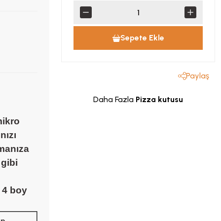
Sepete Ekle
Paylaş
Daha Fazla
Pizza kutusu
mikro
nızı
rmanıza
 gibi
k 4 boy