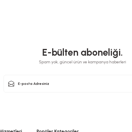
Kutu Pizza Tst Baskısız 35x35x3,5 Cm
z 30x30x3,5 Cm
Kutu Pi
Stok Kodu
0032.B
0.B
E-bülten aboneliği.
782,74 TL
+ KDV
 KDV
Spam yok, güncel ürün ve kampanya haberleri
Sepete Ekle
kle
Hizmetleri
Popüler Kategoriler