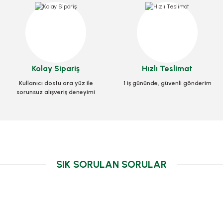
7
art 33x33x3,5 Cm
Kutu Pizza Tst Standart 40x40x3,5 Cm
Kolay Sipariş
Hızlı Teslimat
0031
Stok Kodu
0033
Kullanıcı dostu ara yüz ile
1 iş gününde, güvenli gönderim
sorunsuz alışveriş deneyimi
L
968,10 TL
+ KDV
+ KDV
 Ekle
Sepete Ekle
SIK SORULAN SORULAR