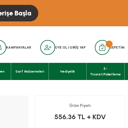
erişe Başla
KAMPANYALAR
ÜYE OL
/
GİRİŞ YAP
SEPETİM
E-
yen
Sarf Malzemeleri
Hediyelik
Ticaret/Paketleme
Ürün Fiyatı
556,36 TL
+ KDV