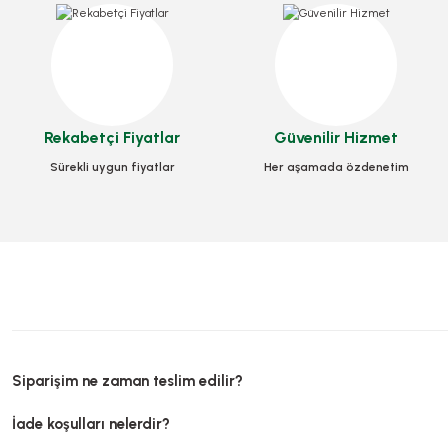
Kutu Pizza Tst Stand
Kutu Pizza Tst Standart 30x30x3,5 Cm
Rekabetçi Fiyatlar
Güvenilir Hizmet
Stok Kodu
Stok Kodu
0030
Sürekli uygun fiyatlar
Her aşamada özdenetim
714,14 T
617,12 TL
+ KDV
Sepete
Sepete Ekle
Siparişim ne zaman teslim edilir?
İade koşulları nelerdir?