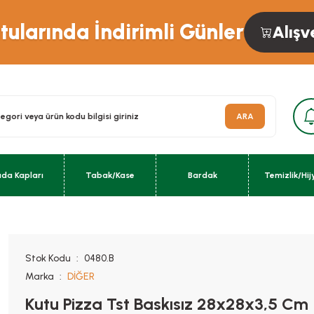
ularında İndirimli Günler
Alışv
ARA
ıda Kapları
Tabak/Kase
Bardak
Temizlik/Hij
Stok Kodu
0480.B
Marka
DİĞER
Kutu Pizza Tst Baskısız 28x28x3,5 Cm