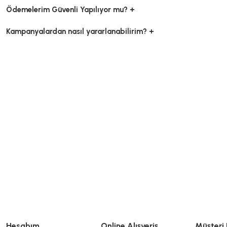
Ödemelerim Güvenli Yapılıyor mu? +
Kampanyalardan nasıl yararlanabilirim? +
Kutu Pizza Tst Baskısız 33x33x3,5 Cm
Kutu Pizza Tst Baskısı
Stok Kodu
0031.B
Stok Kodu
003
714,14 TL
617,12 TL
+ KDV
+
Sepete Ekle
Sepete E
Hesabım
Online Alışveriş
Müşteri 