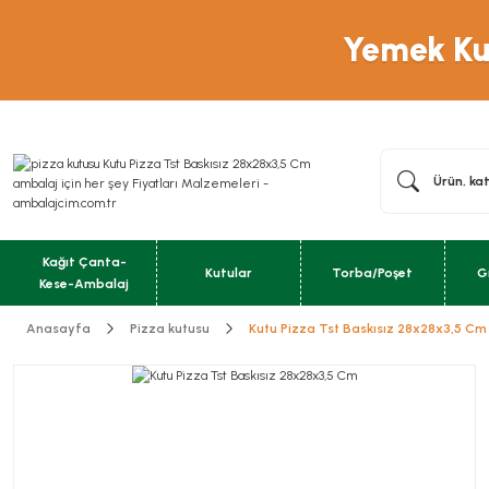
Yemek Kut
Kağıt Çanta-
Kutular
Torba/Poşet
G
Kese-Ambalaj
Anasayfa
Pizza kutusu
Kutu Pizza Tst Baskısız 28x28x3,5 Cm