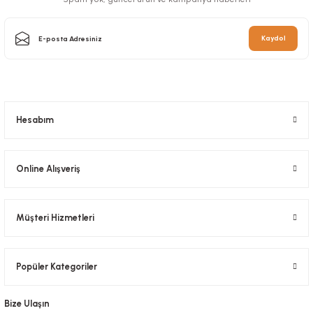
Kaydol
Kutu Pizza Tst Standart 33x33x3,5 Cm
Stok Kodu
0031
714,14 TL
+ KDV
Hesabım
Sepete Ekle
Online Alışveriş
Müşteri Hizmetleri
Popüler Kategoriler
Pizza Ayağı 1000 Adetli
Stok Kodu
0251
Bize Ulaşın