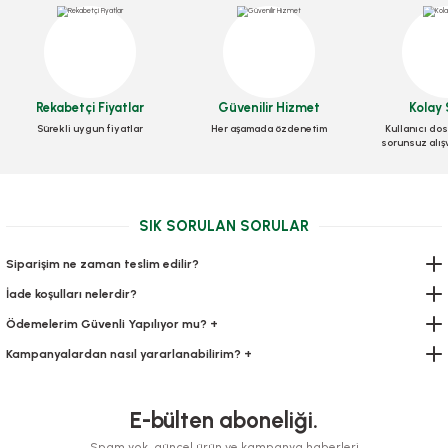
Rekabetçi Fiyatlar
Güvenilir Hizmet
Kolay 
Kutu Pizza Tst Standart 30x30x3,5 Cm
Sürekli uygun fiyatlar
Her aşamada özdenetim
Kullanıcı dos
sorunsuz alış
Stok Kodu
0030
617,12 TL
+ KDV
SIK SORULAN SORULAR
Sepete Ekle
Siparişim ne zaman teslim edilir?
İade koşulları nelerdir?
Ödemelerim Güvenli Yapılıyor mu? +
Kampanyalardan nasıl yararlanabilirim? +
E-bülten aboneliği.
Spam yok, güncel ürün ve kampanya haberleri