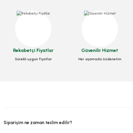
Kutu Pizza Tst Stand
Kutu Pizza Tst Standart 30x30x3,5 Cm
Rekabetçi Fiyatlar
Güvenilir Hizmet
Stok Kodu
Stok Kodu
0030
Sürekli uygun fiyatlar
Her aşamada özdenetim
714,14 T
617,12 TL
+ KDV
Sepete
Sepete Ekle
Siparişim ne zaman teslim edilir?