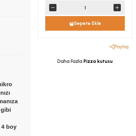
Sepete Ekle
Paylaş
Daha Fazla
Pizza kutusu
mikro
nızı
rmanıza
 gibi
k 4 boy