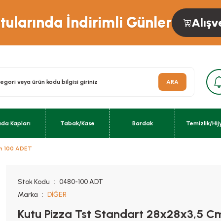
ularında İndirimli Günler
Alışv
ARA
ıda Kapları
Tabak/Kase
Bardak
Temizlik/Hij
Cm 100 ADET
Stok Kodu
0480-100 ADT
Marka
DİĞER
Kutu Pizza Tst Standart 28x28x3,5 C