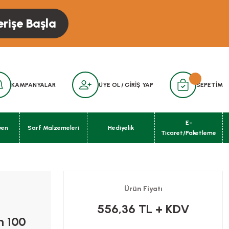
erişe Başla
KAMPANYALAR
ÜYE OL
/
GİRİŞ YAP
SEPETİM
E-
yen
Sarf Malzemeleri
Hediyelik
Ticaret/Paketleme
Ürün Fiyatı
556,36 TL
+ KDV
m 100