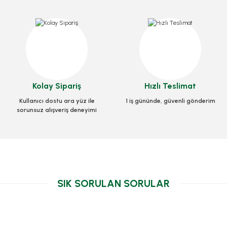
Piz
7
art 33x33x3,5 Cm
Kutu Pizza Tst Standart 40x40x3,5 Cm
Kolay Sipariş
Hızlı Teslimat
0031
Stok Kodu
0033
Kullanıcı dostu ara yüz ile
1 iş gününde, güvenli gönderim
sorunsuz alışveriş deneyimi
L
968,10 TL
+ KDV
+ KDV
 Ekle
Sepete Ekle
SIK SORULAN SORULAR