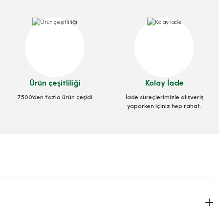
za Ayağı 1000 Adetli
Stok Kodu
0251
39,20 TL
+ KDV
Kutu Pizza Tst Standart 35x35x3,5 Cm
Ürün çeşitliliği
Kolay İade
Sepete Ekle
Stok Kodu
0032
7500’den fazla ürün çeşidi
İade süreçlerimizle alışveriş
yaparken içiniz hep rahat.
782,74 TL
+ KDV
Sepete Ekle