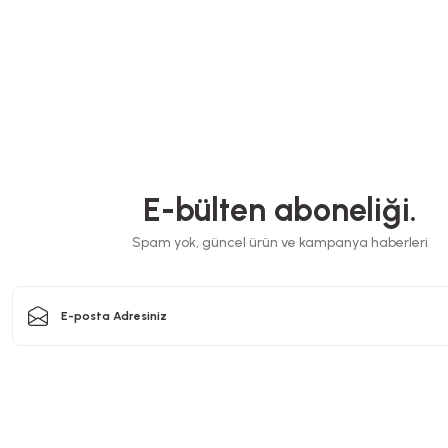
Kutu Pi
 28x28x3,5 Cm
Kutu Pizza Tst Baskısız 30x30x3,5 Cm
0.B
Stok Kodu
0030.B
E-bülten aboneliği.
617,12 TL
+ KDV
+ KDV
Spam yok, güncel ürün ve kampanya haberleri
kle
Sepete Ekle