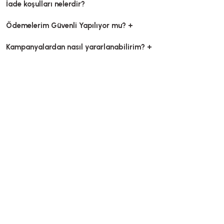
İade koşulları nelerdir?
Ödemelerim Güvenli Yapılıyor mu? +
Kampanyalardan nasıl yararlanabilirim? +
Kutu Pizza Tst Baskısız 33x33x3,5 Cm
Kutu Pizza Tst Baskısız
Stok Kodu
0031.B
Stok Kodu
048
714,14 TL
556,36 TL
+ KDV
Sepete Ekle
Sepete E