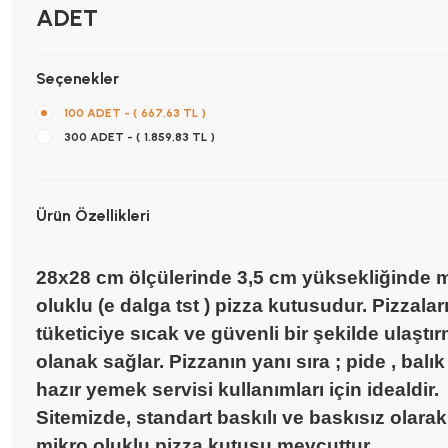
ADET
Seçenekler
100 ADET - ( 667,63 TL )
300 ADET - ( 1.859,83 TL )
Ürün Özellikleri
28x28 cm ölçülerinde 3,5 cm yüksekliğinde 
oluklu (e dalga tst ) pizza kutusudur. Pizzaları
tüketiciye sıcak ve güvenli bir şekilde ulaştı
olanak sağlar. Pizzanın yanı sıra ; pide , balık
hazır yemek servisi kullanımları için idealdir.
Sitemizde, standart baskılı ve baskısız olara
mikro oluklu pizza kutusu mevcuttur.