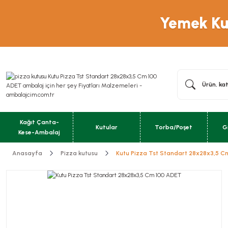
Yemek Kut
Kağıt Çanta-
Kutular
Torba/Poşet
G
Kese-Ambalaj
Anasayfa
Pizza kutusu
Kutu Pizza Tst Standart 28x28x3,5 