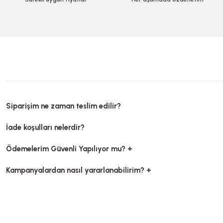
Sepete Ekle
Siparişim ne zaman teslim edilir?
İade koşulları nelerdir?
Ödemelerim Güvenli Yapılıyor mu? +
TÜKENDİ
Kampanyalardan nasıl yararlanabilirim? +
Pasta Mumu Altlığı 120 Adetli