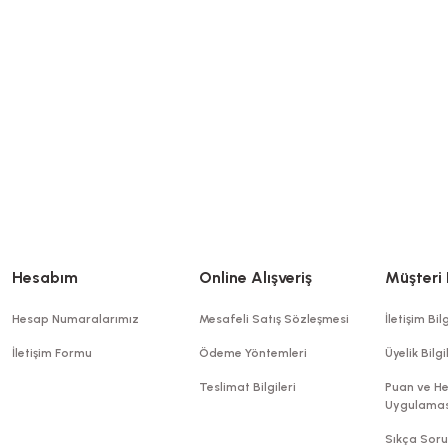
Stok Kodu
0413.03.1
Peçete Garson Katlama Kırmızı 3
8,40 TL
+ KDV
Stok Kodu
0504.2-KIRMIZI
Sepete Ekle
148,50 TL
+ KDV
Stokta Yok
Hesabım
Online Alışveriş
Müşteri 
Hesap Numaralarımız
Mesafeli Satış Sözleşmesi
İletişim Bilg
İletişim Formu
Ödeme Yöntemleri
Üyelik Bilgi
Teslimat Bilgileri
Puan ve He
Uygulamas
Sıkça Soru