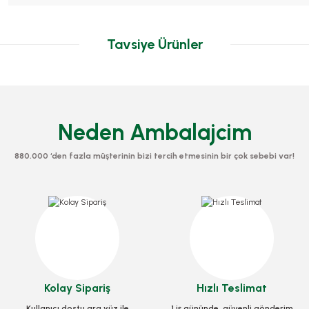
Tavsiye Ürünler
Neden Ambalajcim
880.000 ‘den fazla müşterinin bizi tercih etmesinin bir çok sebebi var!
Bıçak Kaliteli Lila
Bıçak Kaliteli Lacivert
tok Kodu
0291.LİLA
Stok Kodu
0291.LACİVERT
2,25 TL
+ KDV
12,25 TL
+ KDV
Sepete Ekle
Kolay Sipariş
Hızlı Teslimat
Sepete Ekle
Kullanıcı dostu ara yüz ile
1 iş gününde, güvenli gönderim