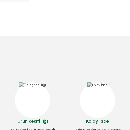
Ürün çeşitliliği
Kolay İade
7500’den fazla ürün çeşidi
İade süreçlerimizle alışveriş