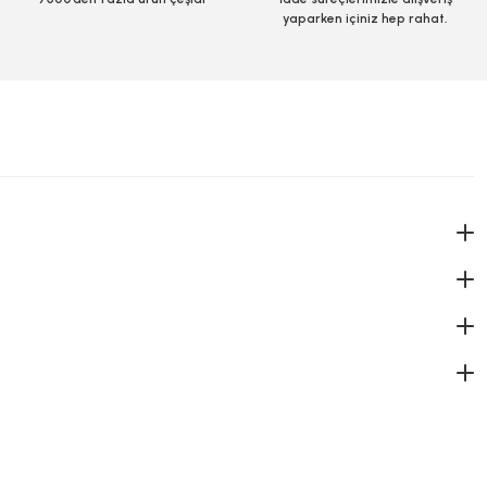
yaparken içiniz hep rahat.
Mukavva Karton Çap 23 Cm 100 Adetli
Stok Kodu
0070.3
42,82 TL
+ KDV
Sepete Ekle