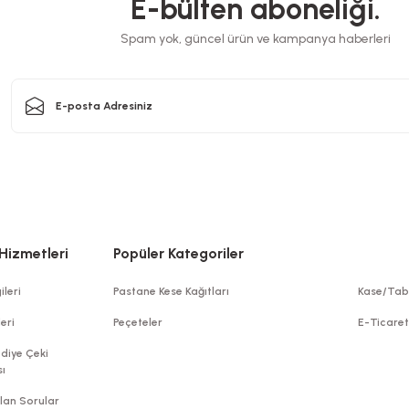
E-bülten aboneliği.
3x33 cm
Spam yok, güncel ürün ve kampanya haberleri
Peçete Garson Katlama Lacivert 33x33 cm
Stok Kodu
0504.2-LACİVERT
148,50 TL
+ KDV
Stokta Yok
Hizmetleri
Popüler Kategoriler
ileri
Pastane Kese Kağıtları
Kase/Tab
leri
Peçeteler
E-Ticare
diye Çeki
ı
lan Sorular