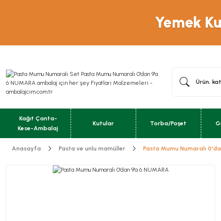
Yemek Kut
Kağıt Çanta-
Kutular
Torba/Poşet
G
Kese-Ambalaj
Anasayfa
Pasta ve unlu mamüller
Pasta Mumu Numaralı 0'd