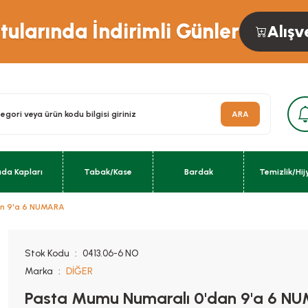
ularında İndirimli Günler
Alışv
ARA
ıda Kapları
Tabak/Kase
Bardak
Temizlik/Hij
an 9'a 6 NUMARA
Stok Kodu
0413.06-6 NO
Marka
DİĞER
Pasta Mumu Numaralı 0'dan 9'a 6 N