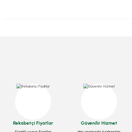
Pasta Mumu 72 Adetli
S
Stok Kodu
0413.03
Bıçak Kaliteli Büyük Lüks 100 Adet
1
16,10 TL
+ KDV
Stok Kodu
0291
Sepete Ekle
Rekabetçi Fiyatlar
Güvenilir Hizmet
49,00 TL
+ KDV
Sürekli uygun fiyatlar
Her aşamada özdenetim