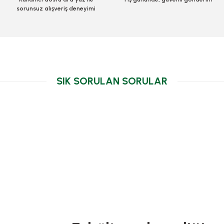
sorunsuz alışveriş deneyimi
Pasta Altı Gold 
6
SIK SORULAN SORULAR
TÜKENDİ