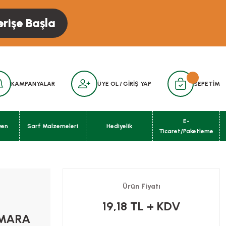
erişe Başla
KAMPANYALAR
ÜYE OL
/
GİRİŞ YAP
SEPETİM
E-
yen
Sarf Malzemeleri
Hediyelik
Ticaret/Paketleme
Ürün Fiyatı
19,18 TL
+ KDV
UMARA