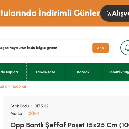
ularında İndirimli Günler
Alışv
ARA
ıda Kapları
Tabak/Kase
Bardak
Temizlik/Hij
x25 Cm (1000 Ad)
Stok Kodu
0175.02
Marka
DİĞER
Opp Bantlı Şeffaf Poşet 15x25 Cm (1