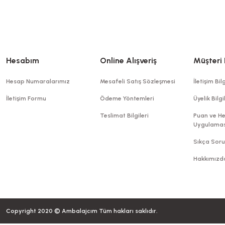
3.109,40 TL
+ KDV
Sepete Ekle
Hesabım
Online Alışveriş
Müşteri 
Hesap Numaralarımız
Mesafeli Satış Sözleşmesi
İletişim Bilg
İletişim Formu
Ödeme Yöntemleri
Üyelik Bilgi
Teslimat Bilgileri
Puan ve He
Uygulamas
TÜKENDİ
Sıkça Soru
Hakkımızd
Opp Bantlı Ş
Copyright 2020 © Ambalajcım Tüm hakları saklıdır.
Opp Bantlı Şeffaf Poşet Askılı 7x20 Cm (1000 Ad)