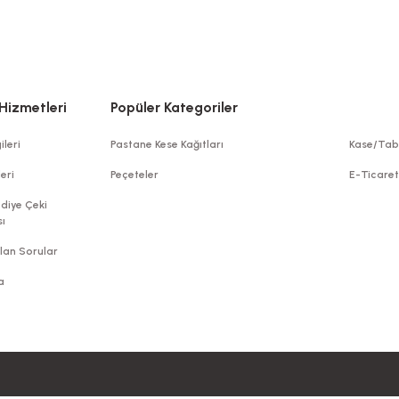
3.176,60 TL
+ KDV
Sepete E
Sepete Ekle
Hizmetleri
Popüler Kategoriler
ileri
Pastane Kese Kağıtları
Kase/Tab
leri
Peçeteler
E-Ticare
diye Çeki
TÜKENDİ
ı
lan Sorular
a
effaf Poşet 35x50 Cm (1000 Ad)