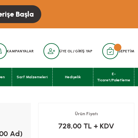
erişe Başla
KAMPANYALAR
ÜYE OL
/
GİRİŞ YAP
SEPETİM
E-
yen
Sarf Malzemeleri
Hediyelik
Ticaret/Paketleme
Ürün Fiyatı
728,00 TL
+ KDV
000 Ad)