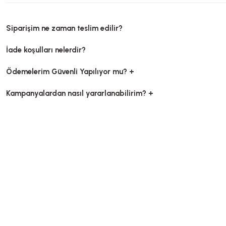
Siparişim ne zaman teslim edilir?
İade koşulları nelerdir?
Ödemelerim Güvenli Yapılıyor mu? +
Kampanyalardan nasıl yararlanabilirim? +
Opp Bantlı Şeffaf Poşet Askılı 35x55 Cm (1000 Ad)
Opp Bantlı Ş
Stok Kodu
0715.7