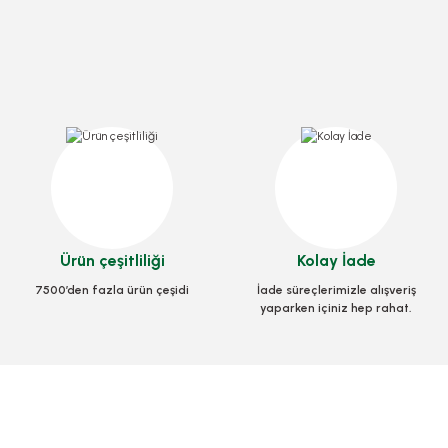
Ürün çeşitliliği
Kolay İade
(1000 Ad)
Opp Bantlı Şeffaf Poşet Askılı 22x42 Cm (1000 Ad)
7500’den fazla ürün çeşidi
İade süreçlerimizle alışveriş
yaparken içiniz hep rahat.
Stok Kodu
0715.2
1.680,00 TL
+ KDV
Sepete Ekle