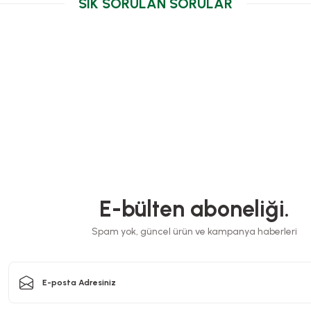
SIK SORULAN SORULAR
E-bülten aboneliği.
Opp Bantlı Şeffaf Poşet 45
Spam yok, güncel ürün ve kampanya haberleri
effaf Poşet Askılı 40x50 Cm (1000 Ad)
Stok Kodu
017
Stok Kodu
0715.8
4.900,00 T