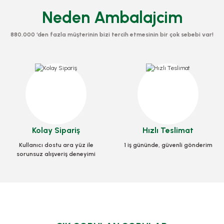
Neden Ambalajcim
880.000 ‘den fazla müşterinin bizi tercih etmesinin bir çok sebebi var!
 Poşet 10x15 Cm 100 Adetli
Kolay Sipariş
Hızlı Teslimat
Opp Bantlı Şeffaf Poşet Askılı 9x25 Cm 
Kullanıcı dostu ara yüz ile
1 iş gününde, güvenli gönderim
k Kodu
0165
sorunsuz alışveriş deneyimi
Stok Kodu
0707.3
0 TL
+ KDV
618,80 TL
+ KDV
epete Ekle
Sepete Ekle