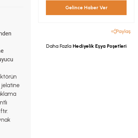
Gelince Haber Ver
Paylaş
inden
Daha Fazla
Hediyelik Eşya Poşetleri
ne
ruyucu
sektörün
 jelatine
Saklama
tlı
tır.
aynak