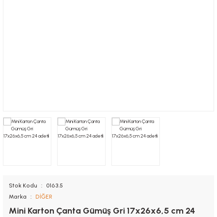
Nugget Kutuları
Tutacaklar
Kolluk
Saklama Kapları
Sandviç Kutuları
Muayene Masa Örtüsü
Torbalar
Önlük
Stok Kodu
0163.5
Marka
DİĞER
Mini Karton Çanta Gümüş Gri 17x26x6,5 cm 24