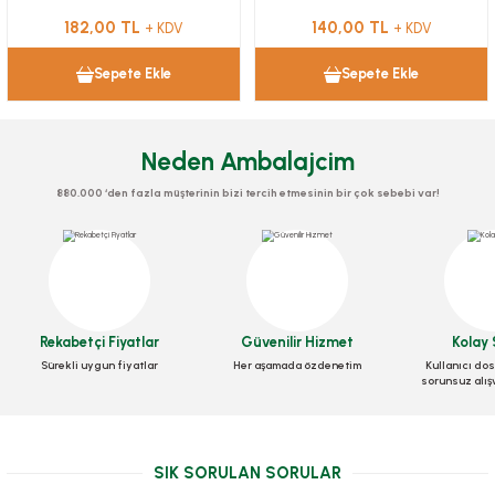
182,00 TL
140,00 TL
+ KDV
+ KDV
Sepete Ekle
Sepete Ekle
Neden Ambalajcim
880.000 ‘den fazla müşterinin bizi tercih etmesinin bir çok sebebi var!
Rekabetçi Fiyatlar
Güvenilir Hizmet
Kolay 
Sürekli uygun fiyatlar
Her aşamada özdenetim
Kullanıcı dos
sorunsuz alış
SIK SORULAN SORULAR