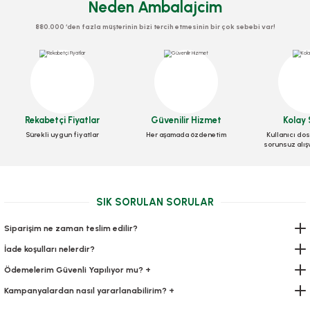
Neden Ambalajcim
880.000 ‘den fazla müşterinin bizi tercih etmesinin bir çok sebebi var!
Antik Mozaik Tavla 1 Adet
Premium Gold Tavla 1 Adet
Stok Kodu
OYN.0007
Stok Kodu
OYN.0008
Rekabetçi Fiyatlar
Güvenilir Hizmet
Kolay 
Sürekli uygun fiyatlar
Her aşamada özdenetim
Kullanıcı dos
1.540,00 TL
sorunsuz alış
+ KDV
4.620,00 TL
+ KDV
Sepete Ekle
Sepete Ekle
SIK SORULAN SORULAR
Siparişim ne zaman teslim edilir?
İade koşulları nelerdir?
Ödemelerim Güvenli Yapılıyor mu? +
Kampanyalardan nasıl yararlanabilirim? +