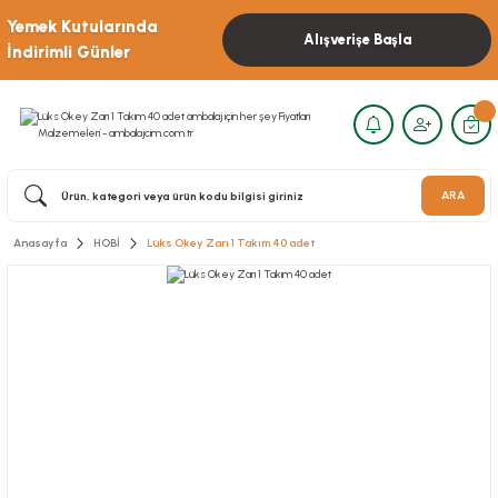
Yemek Kutularında
Alışverişe Başla
İndirimli Günler
ARA
Anasayfa
HOBİ
Lüks Okey Zarı 1 Takım 40 adet