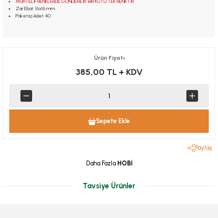
MUHTELİF RENKLERDE GÖNDERİLİR. BİR KUTU TEK RENKTİR.
Zar Ebat. 16x16 mm
Paket içi Adet. 40
Ürün Fiyatı
385,00 TL
+ KDV
Sepete Ekle
Paylaş
Daha Fazla
HOBİ
Tavsiye Ürünler