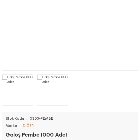
Nugget Kutuları
Tutacaklar
Kolluk
Saklama Kapları
Sandviç Kutuları
Muayene Masa Örtüsü
Torbalar
Önlük
Stok Kodu
0303-PEMBE
Marka
DİĞER
Galoş Pembe 1000 Adet