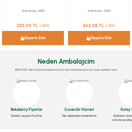
Stok Kodu
0303
Stok Kodu
0300
230,00 TL
262,08 TL
+ KDV
+ KDV
Sepete Ekle
Sepete Ekle
Neden Ambalajcim
880.000 ‘den fazla müşterinin bizi tercih etmesinin bir çok sebebi var!
Rekabetçi Fiyatlar
Güvenilir Hizmet
Kolay 
Sürekli uygun fiyatlar
Her aşamada özdenetim
Kullanıcı dos
sorunsuz alış