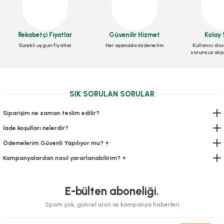
Rekabetçi Fiyatlar
Güvenilir Hizmet
Kolay 
Sürekli uygun fiyatlar
Her aşamada özdenetim
Kullanıcı dos
sorunsuz alış
Kese Yağlı 8x12x3 Cm Cips Kese Kağıdı 1000 Adetli
SIK SORULAN SORULAR
Stok Kodu
0125
Siparişim ne zaman teslim edilir?
307,55 TL
+ KDV
İade koşulları nelerdir?
Sepete Ekle
Ödemelerim Güvenli Yapılıyor mu? +
Kampanyalardan nasıl yararlanabilirim? +
E-bülten aboneliği.
Spam yok, güncel ürün ve kampanya haberleri