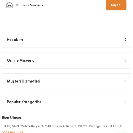
Kaydol
Hesabım
Kutu Cips Küçük Standart 10x8x4 Cm 500 adetli
Stok Kodu
0017
Online Alışveriş
682,43 TL
+ KDV
Müşteri Hizmetleri
Sepete Ekle
Popüler Kategoriler
Bize Ulaşın
İSTOÇ ŞUBE:Mahmutbey mah. 2433 sok. 15.ADA no:18-20-22-24 Bağcılar / İSTANBUL
0555 165 10 25