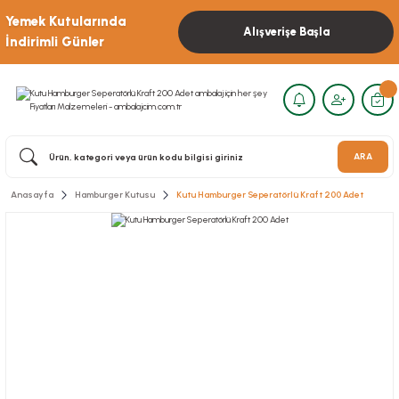
Yemek Kutularında
Alışverişe Başla
İndirimli Günler
ARA
Anasayfa
Hamburger Kutusu
Kutu Hamburger Seperatörlü Kraft 200 Adet