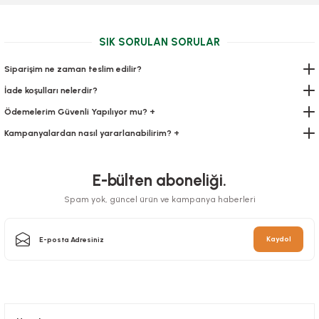
SIK SORULAN SORULAR
Siparişim ne zaman teslim edilir?
İade koşulları nelerdir?
Ödemelerim Güvenli Yapılıyor mu? +
Kampanyalardan nasıl yararlanabilirim? +
E-bülten aboneliği.
Spam yok, güncel ürün ve kampanya haberleri
Kaydol
Yemek Seti 6 Lı Lüks Çtl,Bçk,Pçte,Kol.Mendil,Kürd 100 pkt
Stok Kodu
0552.2
273,00 TL
+ KDV