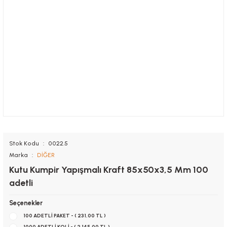
Stok Kodu
0022.5
Marka
DİĞER
Kutu Kumpir Yapışmalı Kraft 85x50x3,5 Mm 100
adetli
Seçenekler
100 ADETLİ PAKET - ( 231,00 TL )
1000 ADETLİ KOLİ - ( 2.145,00 TL )