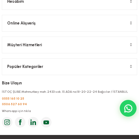
Hesabım
Sepete Ekle
Online Alışveriş
Müşteri Hizmetleri
Popüler Kategoriler
Cips Çatalı Plastik 1000 Adetli
Bize Ulaşın
Çanta Kraft 22x28x11 Cm Düz Sap
Stok Kodu
0298
İSTOÇ ŞUBE:Mahmutbey mah. 2433 sok. 15.ADA no:18-20-22-24 Bağcılar / İSTANBUL
Stok Kodu
0134
0555 165 10 25
70,98 TL
0506 527 60 94
+ KDV
Whatsapp için tıkla
128,72 TL
+ KDV
Sepete Ekle
Sepete Ekle