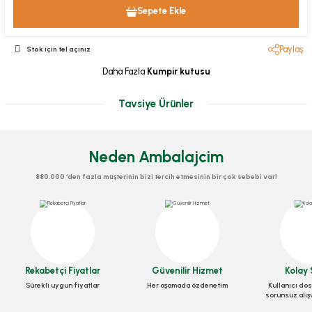
Sepete Ekle
Paylaş
Stok için tel açınız
Daha Fazla
Kumpir kutusu
Tavsiye Ürünler
Neden Ambalajcim
880.000 ‘den fazla müşterinin bizi tercih etmesinin bir çok sebebi var!
Kürdan Jelatinli
Stok Kodu
0329
Rekabetçi Fiyatlar
Güvenilir Hizmet
Kolay 
17,25 TL
+ KDV
Sürekli uygun fiyatlar
Her aşamada özdenetim
Kullanıcı dos
sorunsuz alış
Sepete Ekle