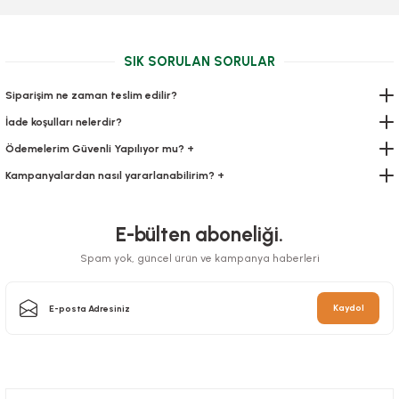
Yemek Seti 6 Lı Lüks Çtl,Bçk,Pçte,Kol.Mendil,Kürd 100 pkt
SIK SORULAN SORULAR
Stok Kodu
0552.2
Siparişim ne zaman teslim edilir?
İade koşulları nelerdir?
273,00 TL
+ KDV
Ödemelerim Güvenli Yapılıyor mu? +
Sepete Ekle
Kampanyalardan nasıl yararlanabilirim? +
E-bülten aboneliği.
Spam yok, güncel ürün ve kampanya haberleri
Kaydol
Cips Çatalı Plastik 1000 Adetli
Çanta Kraft 22x28x11 Cm Düz Sap