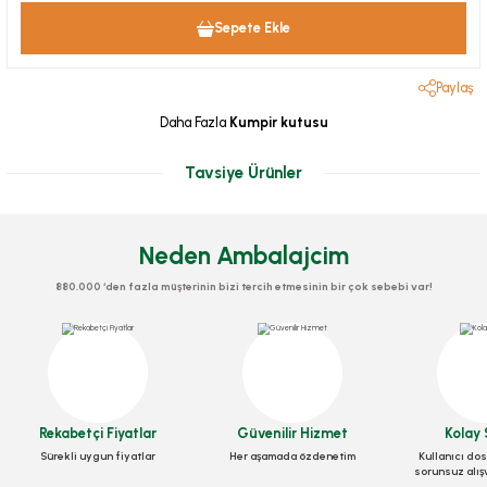
Sepete Ekle
Paylaş
Daha Fazla
Kumpir kutusu
Tavsiye Ürünler
Neden Ambalajcim
880.000 ‘den fazla müşterinin bizi tercih etmesinin bir çok sebebi var!
Rekabetçi Fiyatlar
Güvenilir Hizmet
Kolay 
Sürekli uygun fiyatlar
Her aşamada özdenetim
Kullanıcı dos
sorunsuz alış