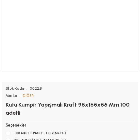
Stok Kodu
0022.8
Marka
DİĞER
Kutu Kumpir Yapışmalı Kraft 95x165x55 Mm 100
adetli
Seçenekler
100 ADETLİ PAKET - ( 332,64 TL )
500 ADETLİ KOLİ - ( 1.544,40 TL )