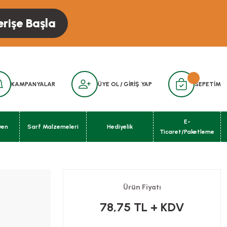
erişe Başla
KAMPANYALAR
ÜYE OL
/
GİRİŞ YAP
SEPETİM
E-
yen
Sarf Malzemeleri
Hediyelik
Ticaret/Paketleme
Ürün Fiyatı
78,75 TL
+ KDV