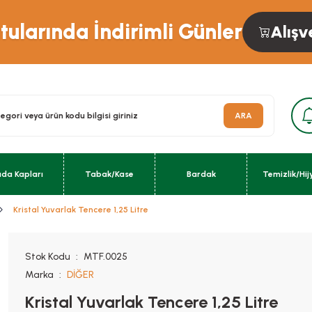
ularında İndirimli Günler
Alışv
ARA
ıda Kapları
Tabak/Kase
Bardak
Temizlik/Hij
Kristal Yuvarlak Tencere 1,25 Litre
Stok Kodu
MTF.0025
Marka
DİĞER
Kristal Yuvarlak Tencere 1,25 Litre