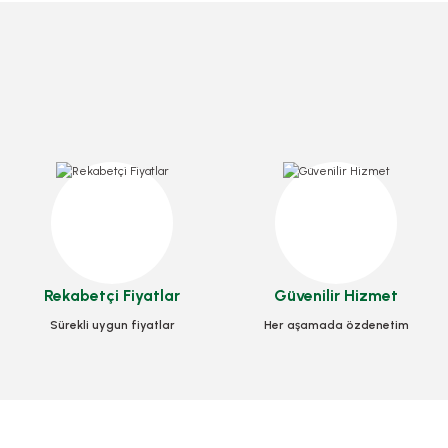
Kristal Erzak Sakla
Kristal Erzak Saklama Kabı 0,75 Litre 1 Adet
Rekabetçi Fiyatlar
Güvenilir Hizmet
Stok Ko
Stok Kodu
MTF.0026
Sürekli uygun fiyatlar
Her aşamada özdenetim
52,5
43,75 TL
+ KDV
Se
Sepete Ekle