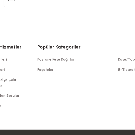
Hizmetleri
Popüler Kategoriler
ileri
Pastane Kese Kağıtları
Kase/Tab
leri
Peçeteler
E-Ticare
diye Çeki
ı
lan Sorular
a