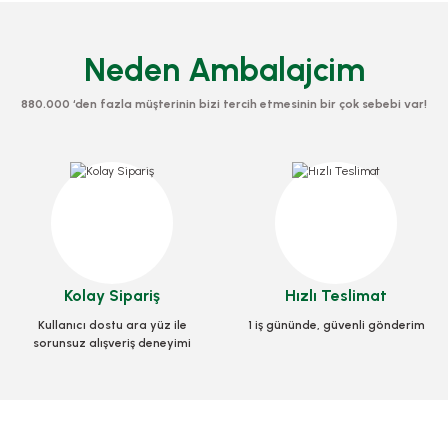
Neden Ambalajcim
880.000 ‘den fazla müşterinin bizi tercih etmesinin bir çok sebebi var!
Kristal Erzak Saklama Kabı 1,5 Litre 1 Adet
ma Kabı 1,25 Litre 1 Adet
Kolay Sipariş
Hızlı Teslimat
Stok Kodu
MTF.0028
du
MTF.0027
Kullanıcı dostu ara yüz ile
1 iş gününde, güvenli gönderim
sorunsuz alışveriş deneyimi
65,63 TL
+ KDV
0 TL
+ KDV
Sepete Ekle
pete Ekle