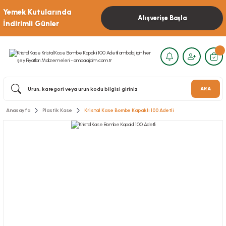
Yemek Kutularında
Alışverişe Başla
İndirimli Günler
ARA
Anasayfa
Plastik Kase
Kristal Kase Bombe Kapaklı 100 Adetli