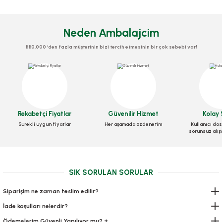
Neden Ambalajcim
880.000 ‘den fazla müşterinin bizi tercih etmesinin bir çok sebebi var!
Bardak Plastik 180 Cc
Bardak Plastik 250 Cc
Karıştırıcı Plastik 700 Adetli
Stok Kodu
0241
Stok Kodu
0243
Stok Kodu
0296
Rekabetçi Fiyatlar
Güvenilir Hizmet
Kolay 
27,07 TL
+ KDV
57,75 TL
+ KDV
Sürekli uygun fiyatlar
Her aşamada özdenetim
Kullanıcı dos
sorunsuz alış
60,03 TL
+ KDV
Sepete Ekle
Sepete Ekle
Sepete Ekle
SIK SORULAN SORULAR
Siparişim ne zaman teslim edilir?
İade koşulları nelerdir?
Ödemelerim Güvenli Yapılıyor mu? +