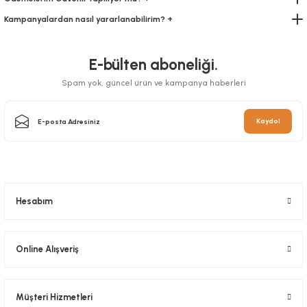
Kampanyalardan nasıl yararlanabilirim? +
Karıştırıcı Tahta 11 cm
Stok Kodu
0323
E-bülten aboneliği.
95 Çap Bardak PET 400 Cc (14 Oz)
Spam yok, güncel ürün ve kampanya haberleri
79,67 TL
+ KDV
Stok Kodu
0258.3
Sepete Ekle
Kaydol
168,53 TL
+ KDV
Sepete Ekle
Hesabım
Online Alışveriş
Müşteri Hizmetleri