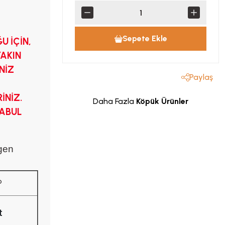
Sepete Ekle
U İÇİN,
YAKIN
NİZ
Paylaş
İNİZ.
Daha Fazla
Köpük Ürünler
KABUL
gen
p
t