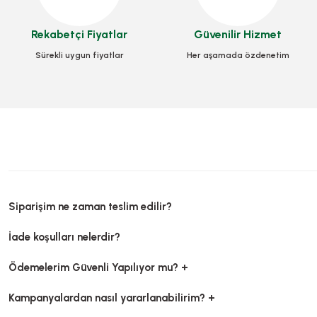
232,40 
+ KDV
Sepete Ekle
Rekabetçi Fiyatlar
Sepete Ekle
Güvenilir Hizmet
Sepet
Sürekli uygun fiyatlar
Her aşamada özdenetim
Siparişim ne zaman teslim edilir?
İade koşulları nelerdir?
Köpük 3 Gözlü Kapaklı 100 Adetli
Ödemelerim Güvenli Yapılıyor mu? +
Stok Kodu
0331
Köpük Hamburger Kutu Küçük 
Kampanyalardan nasıl yararlanabilirim? +