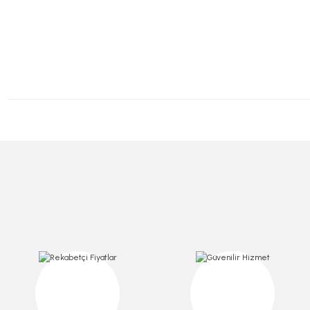
Sızdırmaz Kap 500 Gr
Sızdırmaz Kap 375 CC
Sızdırmaz 
Stok Kodu
0273
Stok Kodu
0272
Stok Kod
158,20 TL
115,50 TL
+ KDV