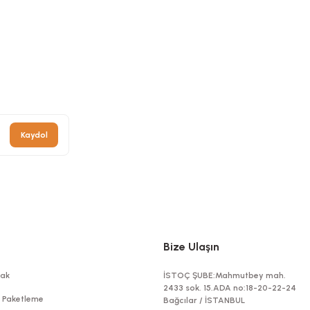
6,80 TL
+ KDV
336,80 TL
+ KDV
Sepete Ekle
Sepete Ekle
Kaydol
Bize Ulaşın
ak
İSTOÇ ŞUBE:Mahmutbey mah.
2433 sok. 15.ADA no:18-20-22-24
t Paketleme
Bağcılar / İSTANBUL