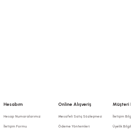
336,80 TL
Stok Kodu
0337
+ KDV
317,60 TL
Sepete Ekle
+ KD
Sepete Ekle
Sızdırmaz Kap 1250 CC
Hesabım
Online Alışveriş
Müşteri 
Stok Kodu
0276
Hesap Numaralarımız
Mesafeli Satış Sözleşmesi
İletişim Bilg
413,00 TL
+ KDV
İletişim Formu
Ödeme Yöntemleri
Üyelik Bilgi