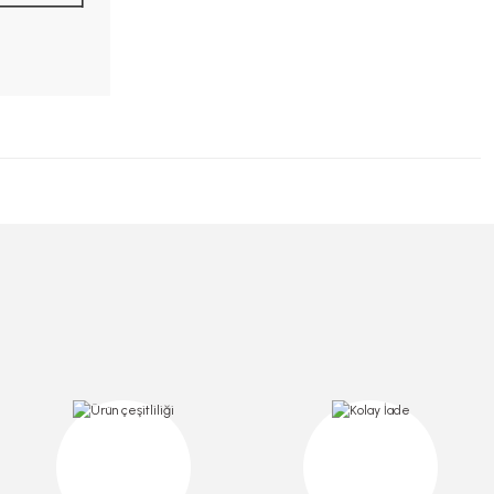
etli
Köpük Tabak 20 Cm 100 Adetli
Stok Kodu
0340.1