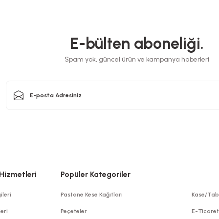
Stok Kodu
0338
33
408,00 TL
V
+ KDV
E-bülten aboneliği.
Sepete Ekle
Spam yok, güncel ürün ve kampanya haberleri
Hizmetleri
Popüler Kategoriler
ileri
Pastane Kese Kağıtları
Kase/Tab
leri
Peçeteler
E-Ticare