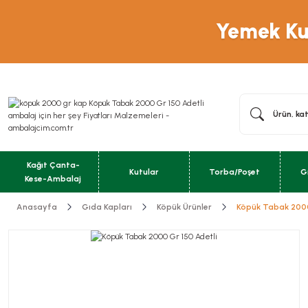
Yemek Kut
Kağıt Çanta-
Kutular
Torba/Poşet
G
Kese-Ambalaj
Anasayfa
Gıda Kapları
Köpük Ürünler
Köpük Tabak 2000