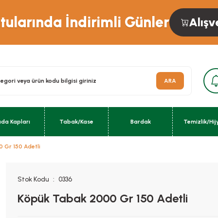
ularında İndirimli Günler
Alışv
ARA
ıda Kapları
Tabak/Kase
Bardak
Temizlik/Hij
 Gr 150 Adetli
Stok Kodu
0336
Köpük Tabak 2000 Gr 150 Adetli