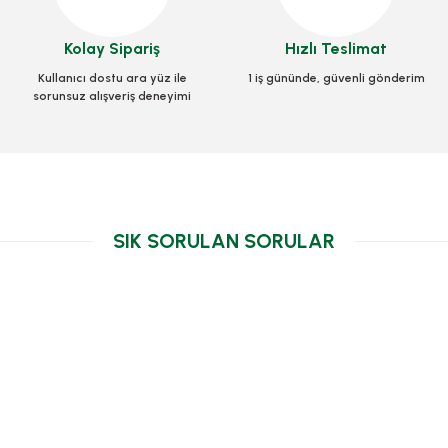
TL
264,60 TL
+ KDV
+ KDV
76,00 TL
+ KDV
Kolay Sipariş
Hızlı Teslimat
e Ekle
Sepete Ekle
Kullanıcı dostu ara yüz ile
1 iş gününde, güvenli gönderim
Sepete Ekle
sorunsuz alışveriş deneyimi
SIK SORULAN SORULAR
Köpük İki
250 Adetli
Köpük Hamburger Kutu Büyük 250 Adetli