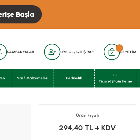
erişe Başla
KAMPANYALAR
ÜYE OL
/
GİRİŞ YAP
SEPETİM
E-
yen
Sarf Malzemeleri
Hediyelik
Ticaret/Paketleme
Ürün Fiyatı
294,40 TL
+ KDV