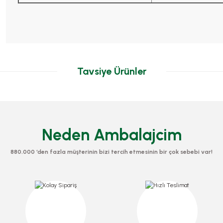
Tavsiye Ürünler
Neden Ambalajcim
880.000 ‘den fazla müşterinin bizi tercih etmesinin bir çok sebebi var!
Kap 750 CC
Sızdırmaz Kap 1000 Gr
Köpük Tabak 17 Cm 100 Ad
u
0274
Stok Kodu
0275
Stok Kodu
0340