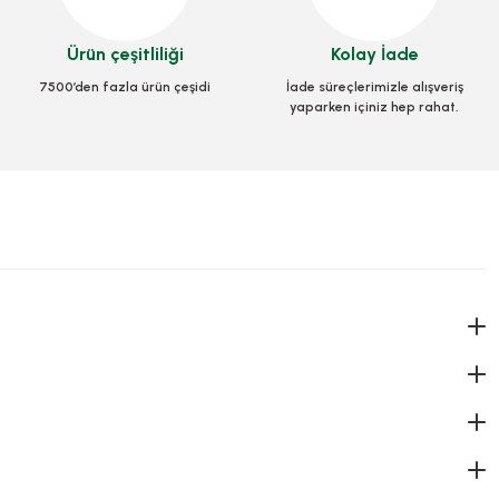
101,87 TL
Ürün çeşitliliği
Kolay İade
+ KDV
7500’den fazla ürün çeşidi
İade süreçlerimizle alışveriş
Sepete Ekle
yaparken içiniz hep rahat.
 Gözlü Kapaklı 100 Adetli
Köpük Tek Gözlü Kapaklı 100 Adetli
Stok Kodu
0332.1
Stok Kodu
0332