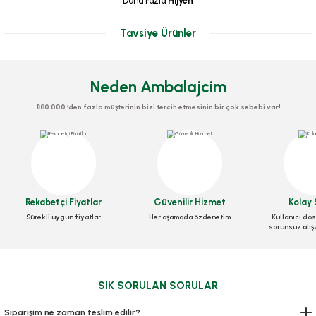
Daha Fazla
Hijyen
Tavsiye Ürünler
Neden Ambalajcim
880.000 ‘den fazla müşterinin bizi tercih etmesinin bir çok sebebi var!
Eldiven Hdpe Şeffaf
Eldiven Lateks Medical
Galoş 1.000 adetli paket
Stok Kodu
0301
Stok Kodu
0300
Stok Kodu
0303
Rekabetçi Fiyatlar
Güvenilir Hizmet
Kolay 
19,60 TL
+ KDV
262,08 TL
+ KDV
Sürekli uygun fiyatlar
Her aşamada özdenetim
Kullanıcı dos
230,00 TL
+ KDV
sorunsuz alış
Sepete Ekle
Sepete Ekle
Sepete Ekle
SIK SORULAN SORULAR
Siparişim ne zaman teslim edilir?