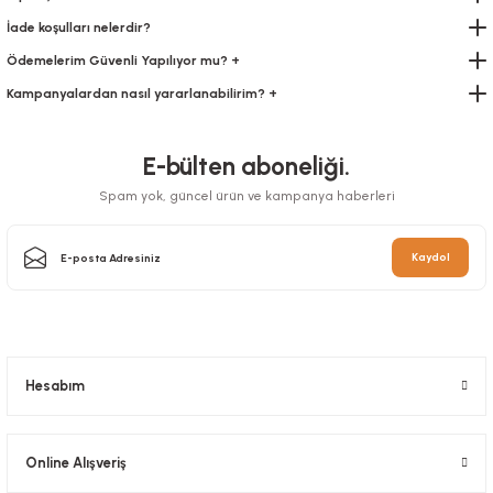
İade koşulları nelerdir?
Ödemelerim Güvenli Yapılıyor mu? +
Bone 100 ADETLİ
Kampanyalardan nasıl yararlanabilirim? +
Stok Kodu
0299
E-bülten aboneliği.
46,20 TL
+ KDV
Spam yok, güncel ürün ve kampanya haberleri
Sepete Ekle
Kaydol
Hesabım
Online Alışveriş