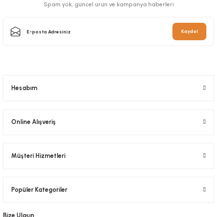
Spam yok, güncel ürün ve kampanya haberleri
Sepete Ekle
Stok Kodu
0373
Kaydol
378,00 TL
+ KDV
Sepete Ekle
Hesabım
Online Alışveriş
Müşteri Hizmetleri
Temizlik Bezi Mikrofiber 4 Lü
Stok Kodu
0412.1
Kolonyalı Mendil 7x12 Cm 1000 Adetli
Popüler Kategoriler
Stok Kodu
0373.2
42,00 TL
+ KDV
Bize Ulaşın