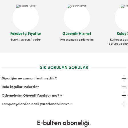
Eldiven Hdpe Şeffaf
Eldiven Lateks Medical
Galoş 1.000 adetli paket
Stok Kodu
0301
Stok Kodu
0300
Stok Kodu
0303
Rekabetçi Fiyatlar
Güvenilir Hizmet
Kolay 
19,60 TL
+ KDV
262,08 TL
+ KDV
Sürekli uygun fiyatlar
Her aşamada özdenetim
Kullanıcı dos
230,00 TL
+ KDV
sorunsuz alış
Sepete Ekle
Sepete Ekle
Sepete Ekle
SIK SORULAN SORULAR
Siparişim ne zaman teslim edilir?
İade koşulları nelerdir?
Ödemelerim Güvenli Yapılıyor mu? +
Bone 100 ADETLİ
Kampanyalardan nasıl yararlanabilirim? +
Stok Kodu
0299
E-bülten aboneliği.
46,20 TL
Kolonyalı Mendil 6x10 Cm 1000 Adetli
+ KDV