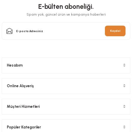
E-bülten aboneliği.
Spam yok, güncel ürün ve kampanya haberleri
Kaydol
Peçete Garson Katlama 24x24 Cm Siyah
Stok Kodu
0504.3
74,25 TL
+ KDV
Hesabım
Sepete Ekle
Online Alışveriş
Müşteri Hizmetleri
Popüler Kategoriler