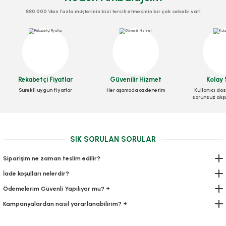
880.000 ‘den fazla müşterinin bizi tercih etmesinin bir çok sebebi var!
Rekabetçi Fiyatlar
Güvenilir Hizmet
Kolay 
Kolonyalı Mendil 6x10 Cm 1000 Adetli
Sürekli uygun fiyatlar
Her aşamada özdenetim
Kullanıcı dos
sorunsuz alış
Stok Kodu
0373
378,00 TL
+ KDV
SIK SORULAN SORULAR
Sepete Ekle
Siparişim ne zaman teslim edilir?
YENİ
İade koşulları nelerdir?
Ödemelerim Güvenli Yapılıyor mu? +
Kampanyalardan nasıl yararlanabilirim? +