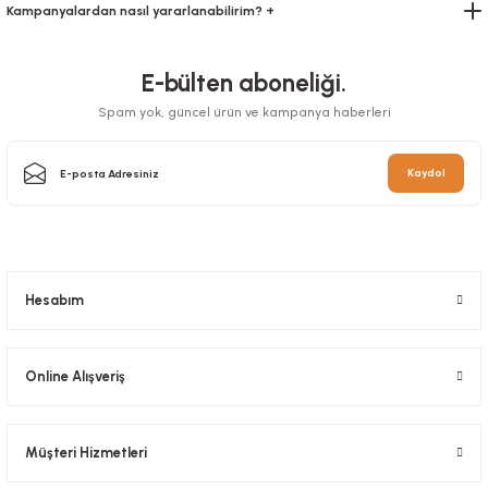
Kampanyalardan nasıl yararlanabilirim? +
E-bülten aboneliği.
Spam yok, güncel ürün ve kampanya haberleri
Kaydol
Kilitli Doypack Kraft Alüminyum 8,5x14,5x2,5 Cm
Hesabım
Stok Kodu
0634.09.5
Online Alışveriş
389,20 TL
+ KDV
Sepete Ekle
Müşteri Hizmetleri