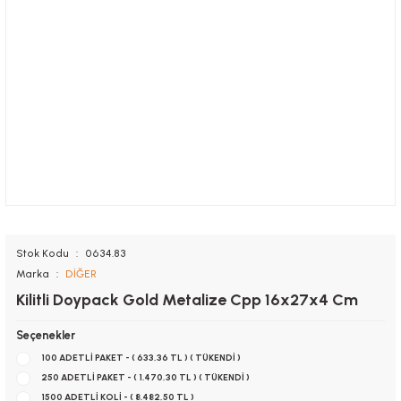
Stok Kodu
0634.83
Marka
DİĞER
Kilitli Doypack Gold Metalize Cpp 16x27x4 Cm
Seçenekler
100 ADETLİ PAKET - ( 633,36 TL ) ( TÜKENDİ )
250 ADETLİ PAKET - ( 1.470,30 TL ) ( TÜKENDİ )
1500 ADETLİ KOLİ - ( 8.482,50 TL )