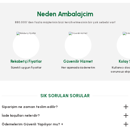
Neden Ambalajcim
880.000 ‘den fazla müşterinin bizi tercih etmesinin bir çok sebebi var!
Rekabetçi Fiyatlar
Güvenilir Hizmet
Kolay 
Sürekli uygun fiyatlar
Her aşamada özdenetim
Kullanıcı dos
sorunsuz alış
Kilitli Doypack Kraft Pencereli 8,5x14,5x2,5 Cm
Stok Kodu
0634.15
SIK SORULAN SORULAR
247,80 TL
+ KDV
Siparişim ne zaman teslim edilir?
İade koşulları nelerdir?
Sepete Ekle
Ödemelerim Güvenli Yapılıyor mu? +