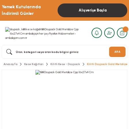
Yemek Kutularında
Alışverişe Başla
İndirimli Günler
ARA
Anasayfa
Kese Kağıtları
Kilitli Kese - Doypack
Kilitli Doypack Gold Metaliz