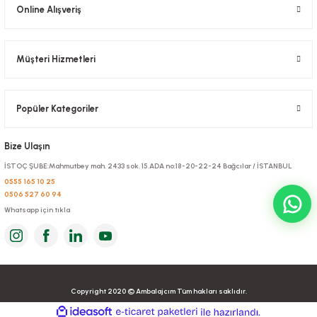
Online Alışveriş
Müşteri Hizmetleri
Popüler Kategoriler
Bize Ulaşın
İSTOÇ ŞUBE:Mahmutbey mah. 2433 sok. 15.ADA no:18-20-22-24 Bağcılar / İSTANBUL
0555 165 10 25
0506 527 60 94
Whatsapp için tıkla
Copyright 2020 © Ambalajcım Tüm hakları saklıdır.
ideasoft
ile
e-