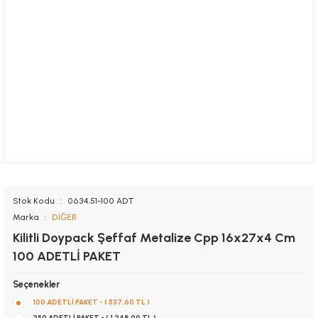
Stok Kodu
0634.51-100 ADT
Marka
DİĞER
Kilitli Doypack Şeffaf Metalize Cpp 16x27x4 Cm
100 ADETLİ PAKET
Seçenekler
100 ADETLİ PAKET - ( 537,60 TL )
250 ADETLİ PAKET - ( 1.248,00 TL )