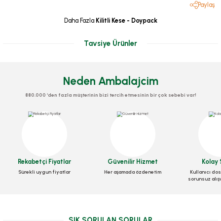
Paylaş
Daha Fazla
Kilitli Kese - Doypack
Tavsiye Ürünler
Neden Ambalajcim
880.000 ‘den fazla müşterinin bizi tercih etmesinin bir çok sebebi var!
Rekabetçi Fiyatlar
Güvenilir Hizmet
Kolay 
Sürekli uygun fiyatlar
Her aşamada özdenetim
Kullanıcı dos
sorunsuz alış
Kilitli Doypack Kraft Alüminyum 11x18,5x3,5 Cm
Stok Kodu
0634.09.4
SIK SORULAN SORULAR