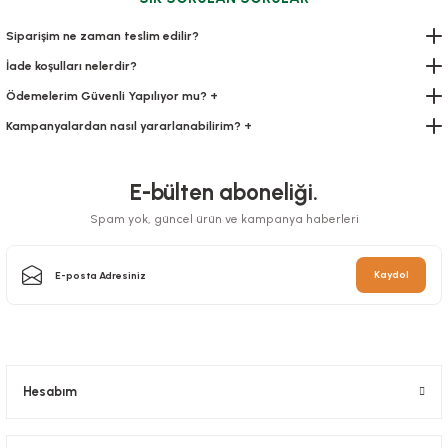
512,40 TL
+ KDV
Siparişim ne zaman teslim edilir?
İade koşulları nelerdir?
Sepete Ekle
Ödemelerim Güvenli Yapılıyor mu? +
Kampanyalardan nasıl yararlanabilirim? +
E-bülten aboneliği.
Spam yok, güncel ürün ve kampanya haberleri
Kaydol
Kilitli Torba 26x36 Cm 200 lü
Stok Kodu
0195.2
458,64 TL
+ KDV
Hesabım
Sepete Ekle