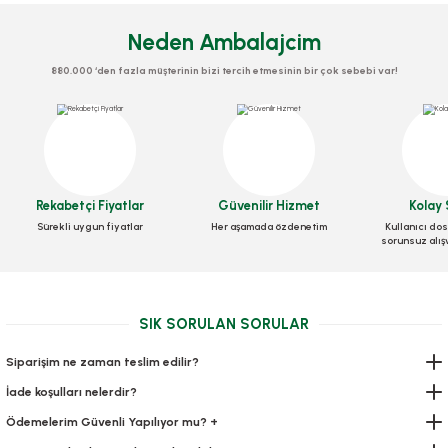
Neden Ambalajcim
880.000 ‘den fazla müşterinin bizi tercih etmesinin bir çok sebebi var!
Rekabetçi Fiyatlar
Güvenilir Hizmet
Kolay 
Sürekli uygun fiyatlar
Her aşamada özdenetim
Kullanıcı dos
sorunsuz alış
Kilitli Doypack Şeffaf Metalize Cpp 8,5x14,5x2,5 Cm
SIK SORULAN SORULAR
Stok Kodu
0634.1
Siparişim ne zaman teslim edilir?
184,80 TL
+ KDV
İade koşulları nelerdir?
Ödemelerim Güvenli Yapılıyor mu? +
Sepete Ekle