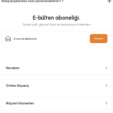
Kampanyalardan nasıl yararlanabilirim? +
E-bülten aboneliği.
Spam yok, güncel ürün ve kampanya haberleri
Kaydol
Hesabım
Kilitli Doypack Kraft Pencereli 8,5x14,5x2,5 Cm
Stok Kodu
0634.15
Online Alışveriş
247,80 TL
+ KDV
Müşteri Hizmetleri
Sepete Ekle