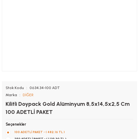
Stok Kodu
0634.34-100 ADT
Marka
DİĞER
Kilitli Doypack Gold Alüminyum 8,5x14,5x2,5 Cm
100 ADETLİ PAKET
Seçenekler
100 ADETLİ PAKET - ( 482,16 TL )
250 ADETLİ PAKET - ( 1.119,30 TL )