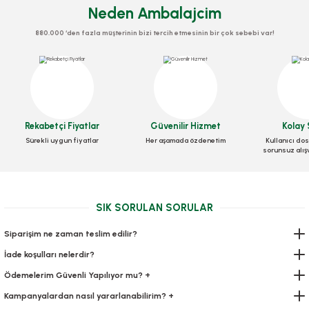
Neden Ambalajcim
880.000 ‘den fazla müşterinin bizi tercih etmesinin bir çok sebebi var!
Tel Klips 500 Gr
Stok Kodu
0438
Rekabetçi Fiyatlar
Güvenilir Hizmet
Kolay 
49,00 TL
+ KDV
Sürekli uygun fiyatlar
Her aşamada özdenetim
Kullanıcı dos
sorunsuz alış
Sepete Ekle
Kilitli Doypack Şeffaf Metalize Cpp 16x27x4 Cm
Stok Kodu
0634.51
SIK SORULAN SORULAR
448,00 TL
Siparişim ne zaman teslim edilir?
+ KDV
İade koşulları nelerdir?
Sepete Ekle
Ödemelerim Güvenli Yapılıyor mu? +
Kampanyalardan nasıl yararlanabilirim? +