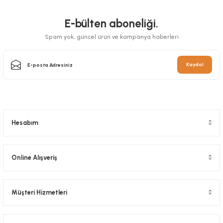
E-bülten aboneliği.
Spam yok, güncel ürün ve kampanya haberleri
Kaydol
Kilitli Doypack Kraft Pencereli 16x27x4 Cm
Hesabım
Stok Kodu
0634.16
634,20 TL
+ KDV
Online Alışveriş
Sepete Ekle
Müşteri Hizmetleri