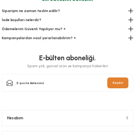
1.554,00 TL
+ KDV
Siparişim ne zaman teslim edilir?
Sepete Ekle
İade koşulları nelerdir?
Ödemelerim Güvenli Yapılıyor mu? +
Kampanyalardan nasıl yararlanabilirim? +
E-bülten aboneliği.
Spam yok, güncel ürün ve kampanya haberleri
Kaydol
Ambalaj Kağıdı Şamua 35x50 cm 10 KG'lık
Stok Kodu
0374.6
Hesabım
1.050,00 TL
+ KDV