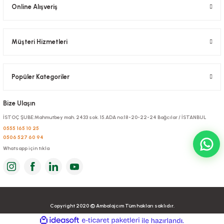
Online Alışveriş
Sepete Ekle
Müşteri Hizmetleri
Popüler Kategoriler
Bize Ulaşın
İSTOÇ ŞUBE:Mahmutbey mah. 2433 sok. 15.ADA no:18-20-22-24 Bağcılar / İSTANBUL
0555 165 10 25
0506 527 60 94
Whatsapp için tıkla
Ambalaj Kağıdı Şamua 25x35 cm 10 KG'lık
Stok Kodu
0374.5
1.050,00 TL
+ KDV
Copyright 2020 © Ambalajcım Tüm hakları saklıdır.
Sepete Ekle
ideasoft
ile
e-