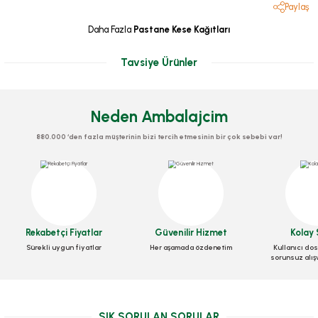
Paylaş
Daha Fazla
Pastane Kese Kağıtları
Tavsiye Ürünler
Neden Ambalajcim
880.000 ‘den fazla müşterinin bizi tercih etmesinin bir çok sebebi var!
Kese Şamua 15x32x8 Cm
Stok Kodu
0091
Rekabetçi Fiyatlar
Güvenilir Hizmet
Kolay 
Sürekli uygun fiyatlar
Her aşamada özdenetim
Kullanıcı dos
1.050,00 TL
+ KDV
sorunsuz alış
Kese Şamua Çatal Kaşık Standart 8x26 Cm
Sepete Ekle
Stok Kodu
0121
SIK SORULAN SORULAR