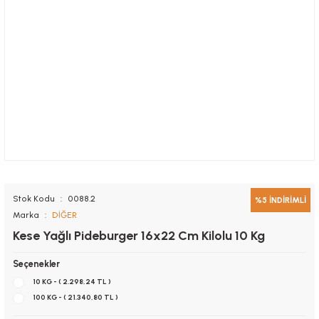
Stok Kodu
0088.2
%5 İNDİRİMLİ
Marka
DİĞER
Kese Yağlı Pideburger 16x22 Cm Kilolu 10 Kg
Seçenekler
10 KG - ( 2.298,24 TL )
100 KG - ( 21.340,80 TL )