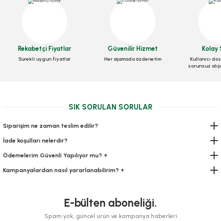
Sup Kaşık 100 Adetli
Stok Kodu
0295
Kaşık Kaliteli Büyük Lüks 100 Adetli
Rekabetçi Fiyatlar
Güvenilir Hizmet
Kolay 
29,40 TL
+ KDV
Sürekli uygun fiyatlar
Her aşamada özdenetim
Kullanıcı dos
Stok Kodu
0294
sorunsuz alış
Sepete Ekle
49,00 TL
+ KDV
SIK SORULAN SORULAR
Sepete Ekle
Siparişim ne zaman teslim edilir?
İade koşulları nelerdir?
Ödemelerim Güvenli Yapılıyor mu? +
Kampanyalardan nasıl yararlanabilirim? +
E-bülten aboneliği.
Spam yok, güncel ürün ve kampanya haberleri