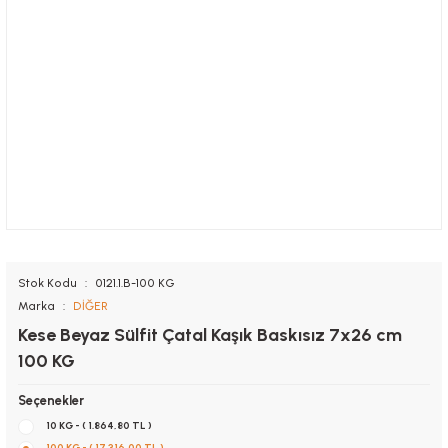
Stok Kodu
0121.1.B-100 KG
Marka
DİĞER
Kese Beyaz Sülfit Çatal Kaşık Baskısız 7x26 cm
100 KG
Seçenekler
10 KG - ( 1.864,80 TL )
100 KG - ( 17.316,00 TL )