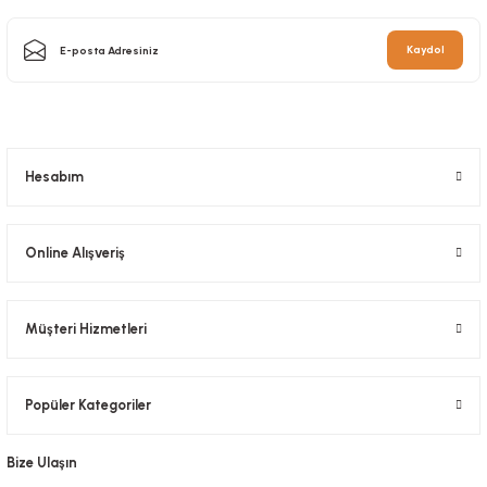
Çatal Kaliteli Büyük Lüks 100 Adetli
Kaydol
Stok Kodu
0288
49,00 TL
+ KDV
Sepete Ekle
Hesabım
Online Alışveriş
Müşteri Hizmetleri
Popüler Kategoriler
Bize Ulaşın