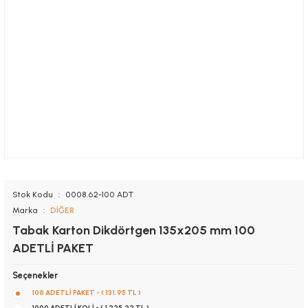
Stok Kodu
0008.62-100 ADT
Marka
DİĞER
Tabak Karton Dikdörtgen 135x205 mm 100
ADETLİ PAKET
Seçenekler
100 ADETLİ PAKET - ( 131,95 TL )
1000 ADETLİ KOLİ - ( 1.225,22 TL )