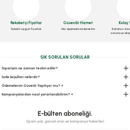
Rekabetçi Fiyatlar
Güvenilir Hizmet
Kolay 
Kutu Pizza Tst Standart 35x35x3,5 Cm
Sürekli uygun fiyatlar
Her aşamada özdenetim
Kullanıcı dos
sorunsuz alış
Stok Kodu
0032
782,74 TL
+ KDV
SIK SORULAN SORULAR
Sepete Ekle
Siparişim ne zaman teslim edilir?
İade koşulları nelerdir?
Ödemelerim Güvenli Yapılıyor mu? +
Kampanyalardan nasıl yararlanabilirim? +
E-bülten aboneliği.
Spam yok, güncel ürün ve kampanya haberleri