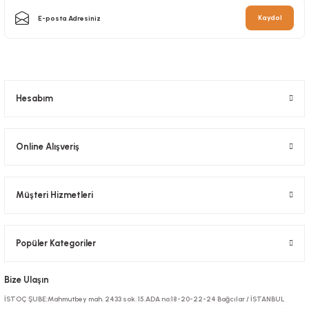
Kaydol
Kutu Pizza Tst Baskısız 33x33x3,5 Cm
Stok Kodu
0031.B
714,14 TL
+ KDV
Hesabım
Sepete Ekle
Online Alışveriş
Müşteri Hizmetleri
Popüler Kategoriler
Bize Ulaşın
Kutu Pizza Tst Baskısız 40x40x3,5 Cm
İSTOÇ ŞUBE:Mahmutbey mah. 2433 sok. 15.ADA no:18-20-22-24 Bağcılar / İSTANBUL