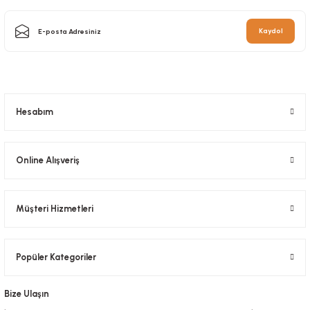
Kaydol
Hesabım
Yemek Seti 6 Lı Lüks Çtl,Bçk,Pçte,Kol.Mendil,Kürd 100 pkt
Online Alışveriş
Stok Kodu
0552.2
273,00 TL
+ KDV
Müşteri Hizmetleri
Sepete Ekle
Popüler Kategoriler
Bize Ulaşın