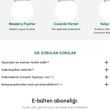
Sos Kabı 50 Cc 100 Adetli
Stok Kodu
0403
Rekabetçi Fiyatlar
Güvenilir Hizmet
Kolay 
Sürekli uygun fiyatlar
Her aşamada özdenetim
Kullanıcı dos
70,00 TL
sorunsuz alış
+ KDV
Kaşık Panda Standart (Dondurma) 500 Adetli
Sepete Ekle
Stok Kodu
0297
SIK SORULAN SORULAR
84,00 TL
+ KDV
Siparişim ne zaman teslim edilir?
İade koşulları nelerdir?
Sepete Ekle
Ödemelerim Güvenli Yapılıyor mu? +
Kampanyalardan nasıl yararlanabilirim? +
E-bülten aboneliği.
Spam yok, güncel ürün ve kampanya haberleri