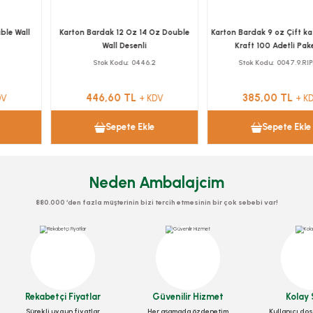
Karton Bardak 12 Oz 14 Oz Double
Karton Bardak 9 oz Çift katlı (Ripple)
Wall Desenli
Kraft 100 Adetli Paketler
Stok Kodu
0446.2
Stok Kodu
0047.9.RIPPLE
446,60 TL
385,00 TL
+ KDV
+ KDV
Sepete Ekle
Sepete Ekle
Neden Ambalajcim
880.000 ‘den fazla müşterinin bizi tercih etmesinin bir çok sebebi var!
Rekabetçi Fiyatlar
Güvenilir Hizmet
Kolay 
Sürekli uygun fiyatlar
Her aşamada özdenetim
Kullanıcı dos