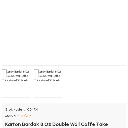
Nugget Kutuları
Tutacaklar
Kolluk
Saklama Kapları
Sandviç Kutuları
Muayene Masa Örtüsü
Torbalar
Önlük
Stok Kodu
0047.4
Marka
DİĞER
Karton Bardak 8 Oz Double Wall Coffe Take