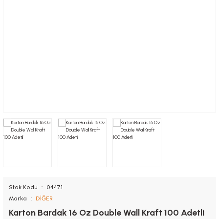
Nugget Kutuları
Tutacaklar
Kolluk
Saklama Kapları
Sandviç Kutuları
Muayene Masa Örtüsü
Torbalar
Önlük
Stok Kodu
0447.1
Marka
DİĞER
Karton Bardak 16 Oz Double Wall Kraft 100 Adetli