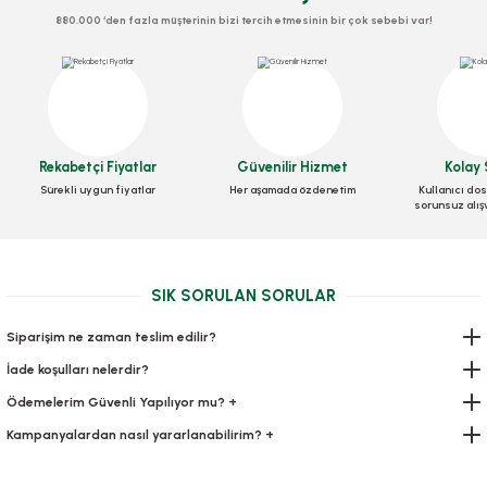
880.000 ‘den fazla müşterinin bizi tercih etmesinin bir çok sebebi var!
Rekabetçi Fiyatlar
Güvenilir Hizmet
Kolay 
Sürekli uygun fiyatlar
Her aşamada özdenetim
Kullanıcı dos
sorunsuz alış
SIK SORULAN SORULAR
Siparişim ne zaman teslim edilir?
İade koşulları nelerdir?
Ödemelerim Güvenli Yapılıyor mu? +
Kampanyalardan nasıl yararlanabilirim? +