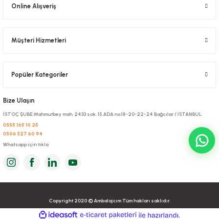
Online Alışveriş
Müşteri Hizmetleri
Bardak Taşıma Viyolü 4 Lü 260 ADETLİ
Stok Kodu
0436
Popüler Kategoriler
1.037,04 TL
+ KDV
Bize Ulaşın
Sepete Ekle
İSTOÇ ŞUBE:Mahmutbey mah. 2433 sok. 15.ADA no:18-20-22-24 Bağcılar / İSTANBUL
0555 165 10 25
0506 527 60 94
Whatsapp için tıkla
Copyright 2020 © Ambalajcım Tüm hakları saklıdır.
ideasoft
ile
e-