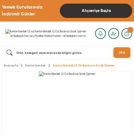
Yemek Kutularında
Alışverişe Başla
İndirimli Günler
ARA
Anasayfa
Karton bardak
Karton Bardak 12 Oz Baskısız Sıcak Şişman