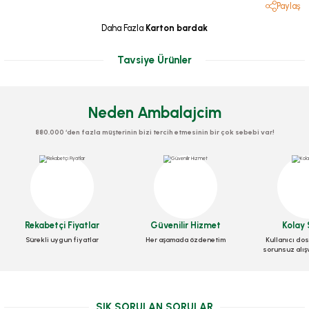
Paylaş
Daha Fazla
Karton bardak
Tavsiye Ürünler
Neden Ambalajcim
880.000 ‘den fazla müşterinin bizi tercih etmesinin bir çok sebebi var!
Bardak Plastik 180 Cc
Karton Bardak 8 Oz Standart
Stok Kodu
0241
Rekabetçi Fiyatlar
Güvenilir Hizmet
Kolay 
Stok Kodu
0047
27,07 TL
+ KDV
Sürekli uygun fiyatlar
Her aşamada özdenetim
Kullanıcı dos
sorunsuz alış
91,00 TL
Sepete Ekle
+ KDV
Sepete Ekle
SIK SORULAN SORULAR