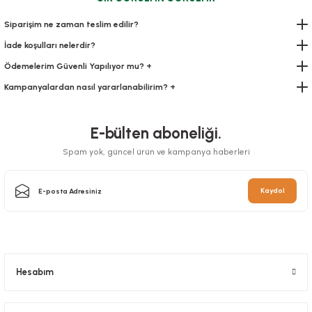
Siparişim ne zaman teslim edilir?
İade koşulları nelerdir?
Ödemelerim Güvenli Yapılıyor mu? +
Kampanyalardan nasıl yararlanabilirim? +
Bardak Kristal
Bardak Plastik 250 Cc
Stok Kodu
0238
E-bülten aboneliği.
Stok Kodu
0243
Spam yok, güncel ürün ve kampanya haberleri
32,81 TL
+ KDV
57,75 TL
+ KDV
Sepete Ekle
Kaydol
Sepete Ekle
Hesabım