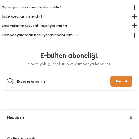
Siparişim ne zaman teslim edilir?
İade koşulları nelerdir?
Ödemelerim Güvenli Yapılıyor mu? +
Kampanyalardan nasıl yararlanabilirim? +
Bardak Kristal
Bardak Plastik 250 Cc
Stok Kodu
0238
E-bülten aboneliği.
Stok Kodu
0243
Spam yok, güncel ürün ve kampanya haberleri
32,81 TL
+ KDV
57,75 TL
+ KDV
Sepete Ekle
Kaydol
Sepete Ekle
Hesabım