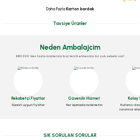
Daha Fazla
Karton bardak
Tavsiye Ürünler
Neden Ambalajcim
880.000 ‘den fazla müşterinin bizi tercih etmesinin bir çok sebebi var!
Bardak Plastik 180 Cc
Karton Bardak 8 Oz Standart
Stok Kodu
0241
Rekabetçi Fiyatlar
Güvenilir Hizmet
Kolay 
Stok Kodu
0047
27,07 TL
+ KDV
Sürekli uygun fiyatlar
Her aşamada özdenetim
Kullanıcı dos
sorunsuz alış
91,00 TL
Sepete Ekle
+ KDV
Sepete Ekle
SIK SORULAN SORULAR