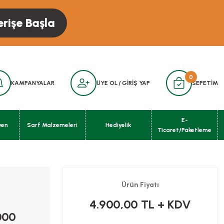
erişe Başla
0
KAMPANYALAR
ÜYE OL
/
GİRİŞ YAP
SEPETİM
E-
yen
Sarf Malzemeleri
Hediyelik
Ticaret/Paketleme
Ürün Fiyatı
4.900,00 TL
+ KDV
000