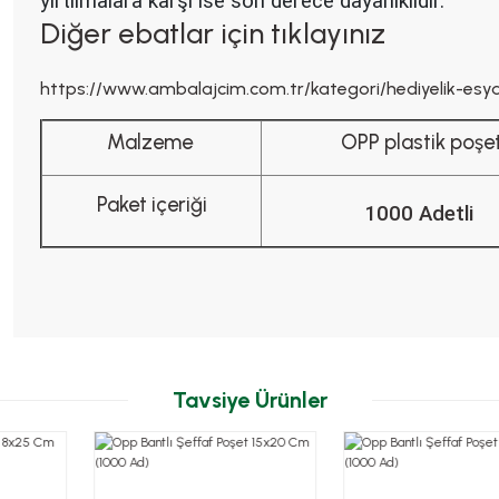
yırtılmalara karşı ise son derece dayanıklıdır.
Diğer ebatlar için tıklayınız
https://www.ambalajcim.com.tr/kategori/hediyelik-esya
Malzeme
OPP plastik poşe
Paket içeriği
1000 Adetli
Tavsiye Ürünler