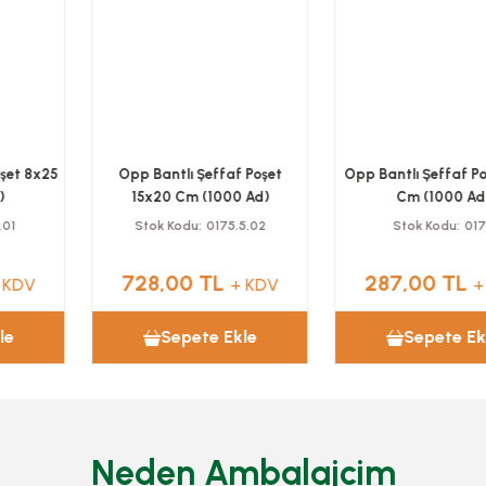
Opp Bantlı Şeffaf Poşet
Opp Bantlı Şeffaf Poşet 6x12
15x20 Cm (1000 Ad)
Cm (1000 Ad)
Stok Kodu
0175.5.02
Stok Kodu
0172
728,00 TL
287,00 TL
+ KDV
+ KDV
Sepete Ekle
Sepete Ekle
Neden Ambalajcim