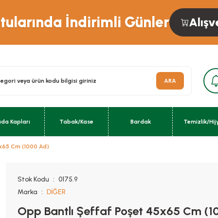
ularında İndirimli Günler
Alışv
ARA
ıda Kapları
Tabak/Kase
Bardak
Temizlik/Hij
5x65 Cm (1000 Ad)
Stok Kodu
0175.9
Marka
DİĞER
Opp Bantlı Şeffaf Poşet 45x65 Cm (1