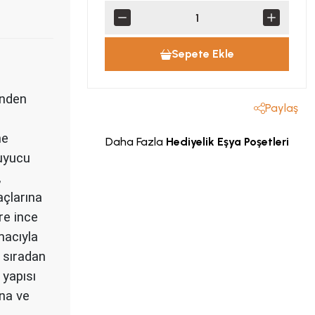
Sepete Ekle
inden
Paylaş
ne
Daha Fazla
Hediyelik Eşya Poşetleri
ruyucu
,
açlarına
re ince
macıyla
 sıradan
 yapısı
na ve