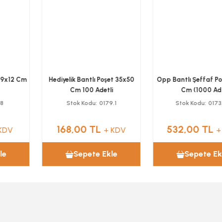
Hediyelik Bantlı Poşet 35x50
Opp Bantlı Şeffaf Poşet 8x25
Cm 100 Adetli
Cm (1000 Ad)
Stok Kodu
0179.1
Stok Kodu
0173.01
168,00 TL
532,00 TL
+ KDV
+ KDV
Sepete Ekle
Sepete Ekle