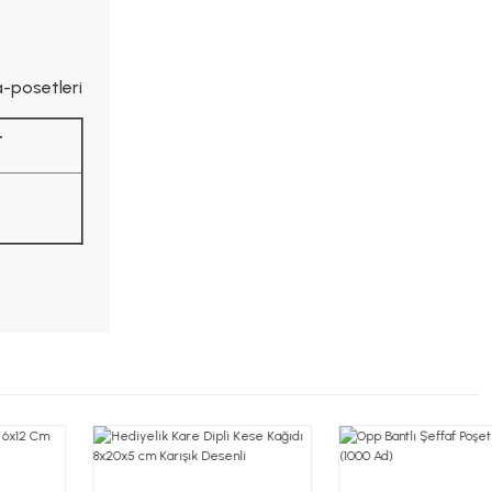
-posetleri
t