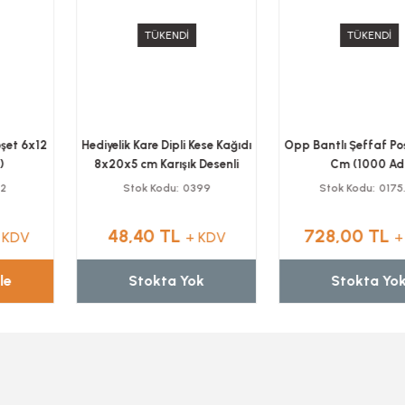
TÜKENDİ
TÜKENDİ
Hediyelik Kare Dipli Kese Kağıdı
Opp Bantlı Şeffaf Poşet 15x25
8x20x5 cm Karışık Desenli
Cm (1000 Ad)
Stok Kodu
0399
Stok Kodu
0175.02
48,40 TL
728,00 TL
+ KDV
+ KDV
Stokta Yok
Stokta Yok