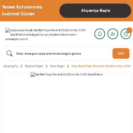
Yemek Kutularında
Alışverişe Başla
İndirimli Günler
ARA
Anasayfa
Naylon Poşet
Hışır Poşet
Hışır Blok Poşet Resimli 20x30 cm No: 0 100 