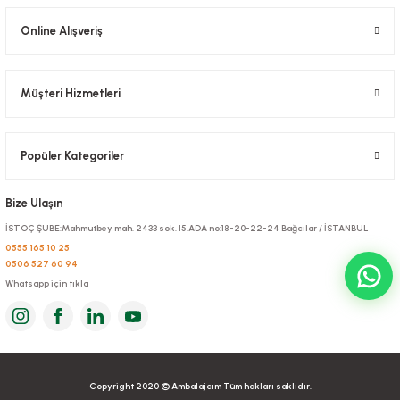
Online Alışveriş
Müşteri Hizmetleri
Klips Bandı
Stok Kodu
0501
Popüler Kategoriler
65,45 TL
+ KDV
Bize Ulaşın
Sepete Ekle
İSTOÇ ŞUBE:Mahmutbey mah. 2433 sok. 15.ADA no:18-20-22-24 Bağcılar / İSTANBUL
Naylon Torba Yarımlık 15x30 cm 1 kglık paketlerde
0555 165 10 25
0506 527 60 94
Whatsapp için tıkla
Stok Kodu
0210
184,80 TL
+ KDV
Sepete Ekle
Copyright 2020 © Ambalajcım Tüm hakları saklıdır.