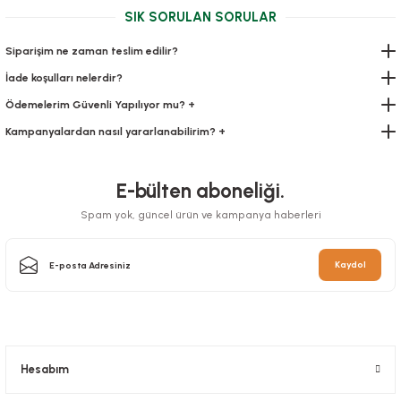
SIK SORULAN SORULAR
Sepete Ekle
Siparişim ne zaman teslim edilir?
İade koşulları nelerdir?
Ödemelerim Güvenli Yapılıyor mu? +
Kampanyalardan nasıl yararlanabilirim? +
Tel Klips 500 Gr
E-bülten aboneliği.
Spam yok, güncel ürün ve kampanya haberleri
Stok Kodu
0438
Rulo Atlet Poşet Büyük Boy 30 Cm
49,00 TL
+ KDV
Kaydol
Stok Kodu
0229
Sepete Ekle
117,26 TL
+ KDV
Sepete Ekle
Hesabım