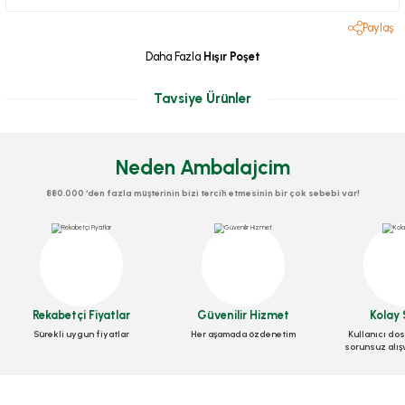
Paylaş
Daha Fazla
Hışır Poşet
Tavsiye Ürünler
Neden Ambalajcim
880.000 ‘den fazla müşterinin bizi tercih etmesinin bir çok sebebi var!
Rulo Atlet Poşet Küçük Boy
Stok Kodu
0228
Rekabetçi Fiyatlar
Güvenilir Hizmet
Kolay 
Rulo Hışır Orta Boy 200 Lü (27,5 Cm)
Sürekli uygun fiyatlar
Her aşamada özdenetim
Kullanıcı dos
sorunsuz alış
85,01 TL
+ KDV
Stok Kodu
0420
Sepete Ekle
64,51 TL
+ KDV