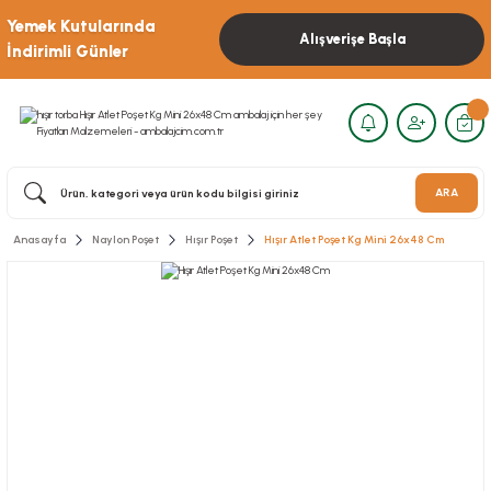
Yemek Kutularında
Alışverişe Başla
İndirimli Günler
ARA
Anasayfa
Naylon Poşet
Hışır Poşet
Hışır Atlet Poşet Kg Mini 26x48 Cm