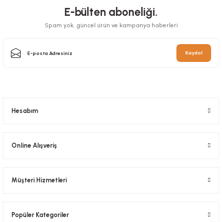
E-bülten aboneliği.
Spam yok, güncel ürün ve kampanya haberleri
Hışır Atlet Poşet Kg Küçük 24x43 Cm
Hışır Atlet Poşet Kg Büyük 30x55 Cm
Kaydol
Stok Kodu
0221
Stok Kodu
0223
84,00 TL
84,00 TL
+ KDV
+ KDV
Sepete Ekle
Sepete Ekle
Hesabım
Online Alışveriş
Müşteri Hizmetleri
Popüler Kategoriler