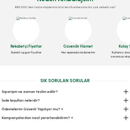
880.000 ‘den fazla müşterinin bizi tercih etmesinin bir çok sebebi var!
Hışır Atlet Poşet Adetli Orta 250 Li
Hışır Atlet Poşet Adetli Küçük 250 Li
Rekabetçi Fiyatlar
Güvenilir Hizmet
Kolay 
Sürekli uygun fiyatlar
Her aşamada özdenetim
Kullanıcı dos
Stok Kodu
0217
sorunsuz alış
Stok Kodu
0216
84,00 TL
+ KDV
84,00 TL
+ KDV
SIK SORULAN SORULAR
Sepete Ekle
Sepete Ekle
Siparişim ne zaman teslim edilir?
İade koşulları nelerdir?
Ödemelerim Güvenli Yapılıyor mu? +
Kampanyalardan nasıl yararlanabilirim? +