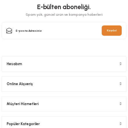
E-bülten aboneliği.
Spam yok, güncel ürün ve kampanya haberleri
Pasta Mumu 72 Adetli
Kaydol
Stok Kodu
0413.03
16,10 TL
+ KDV
Hediyelik El Geçme Poşet 10x15 Cm 100 Adetli
Sepete Ekle
Hesabım
Stok Kodu
0165
50,40 TL
+ KDV
Online Alışveriş
Sepete Ekle
Müşteri Hizmetleri
Popüler Kategoriler