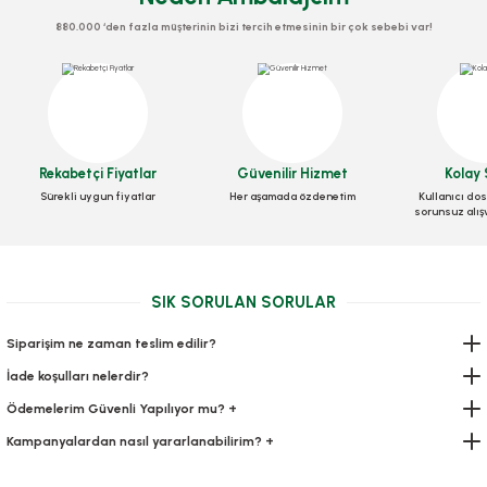
880.000 ‘den fazla müşterinin bizi tercih etmesinin bir çok sebebi var!
Rekabetçi Fiyatlar
Güvenilir Hizmet
Kolay 
Sürekli uygun fiyatlar
Her aşamada özdenetim
Kullanıcı dos
sorunsuz alış
Hediyelik El Geçme Poşet 18x25 Cm 100 Adetli
Stok Kodu
0170
SIK SORULAN SORULAR
72,80 TL
+ KDV
Siparişim ne zaman teslim edilir?
İade koşulları nelerdir?
Sepete Ekle
Ödemelerim Güvenli Yapılıyor mu? +
Kampanyalardan nasıl yararlanabilirim? +