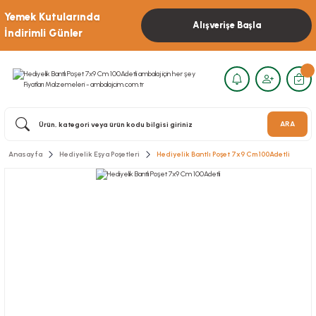
Yemek Kutularında
Alışverişe Başla
İndirimli Günler
ARA
Anasayfa
Hediyelik Eşya Poşetleri
Hediyelik Bantlı Poşet 7x9 Cm 100Adetli