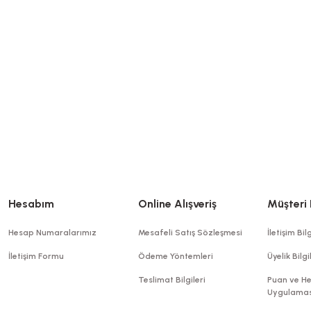
Pasta Al
Pasta Altı Gold Mukavva Karton Çap 10 Cm 100 Adetli
Stok Kodu
0625
135,04 TL
+ KDV
Sepete Ekle
Hesabım
Online Alışveriş
Müşteri 
Hesap Numaralarımız
Mesafeli Satış Sözleşmesi
İletişim Bilg
İletişim Formu
Ödeme Yöntemleri
Üyelik Bilgi
Teslimat Bilgileri
Puan ve He
Uygulamas