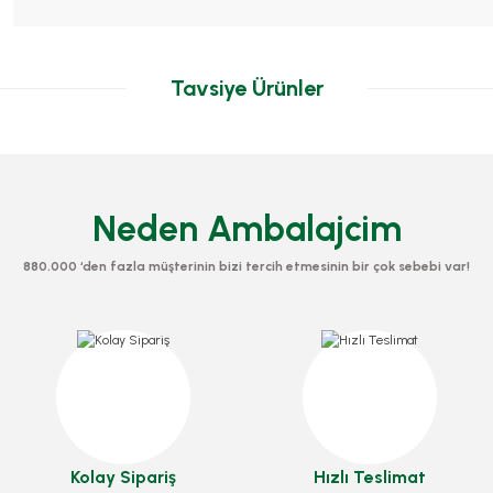
Tavsiye Ürünler
Neden Ambalajcim
880.000 ‘den fazla müşterinin bizi tercih etmesinin bir çok sebebi var!
Pasta Mumu Numaralı 0'dan 9'a
Stok Kodu
0413.06
Kolay Sipariş
Hızlı Teslimat
19,18 TL
+ KDV