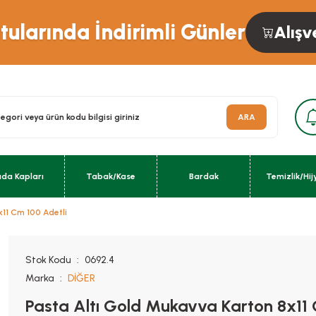
ularında İndirimli Günler
Alışv
ARA
ıda Kapları
Tabak/Kase
Bardak
Temizlik/Hij
11 Cm 100 Adetli
Stok Kodu
0692.4
Marka
DİĞER
Pasta Altı Gold Mukavva Karton 8x11