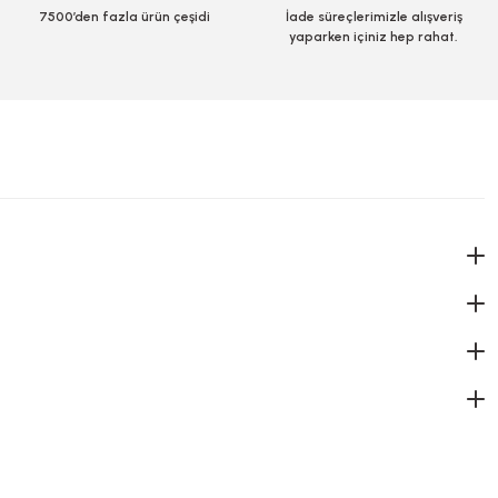
7500’den fazla ürün çeşidi
İade süreçlerimizle alışveriş
yaparken içiniz hep rahat.
ap 8,5 Cm 100 Adetli
.8
 KDV
le