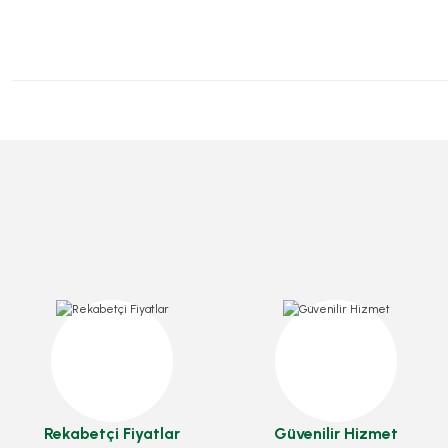
Pasta Mumu 72 Adetli
Stok Kodu
0413.03
Çatal Kaliteli Büyük Lüks 100 Adetli
16,10 TL
+ KDV
Stok Kodu
0288
Sepete Ekle
Rekabetçi Fiyatlar
Güvenilir Hizmet