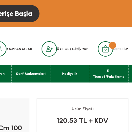
erişe Başla
KAMPANYALAR
ÜYE OL
/
GİRİŞ YAP
SEPETİM
E-
yen
Sarf Malzemeleri
Hediyelik
Ticaret/Paketleme
Ürün Fiyatı
120,53 TL
+ KDV
 Cm 100