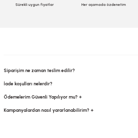
49,00 TL
+ KDV
Sürekli uygun fiyatlar
Her aşamada özdenetim
Sepete Ekle
Siparişim ne zaman teslim edilir?
İade koşulları nelerdir?
Ödemelerim Güvenli Yapılıyor mu? +
Kampanyalardan nasıl yararlanabilirim? +