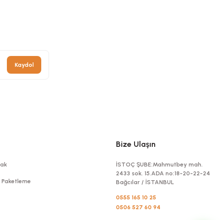
üks Siyah 100 Adetli
0288.5
Kaydol
L
+ KDV
e Ekle
Bize Ulaşın
ak
İSTOÇ ŞUBE:Mahmutbey mah.
2433 sok. 15.ADA no:18-20-22-24
t Paketleme
Bağcılar / İSTANBUL
0555 165 10 25
0506 527 60 94