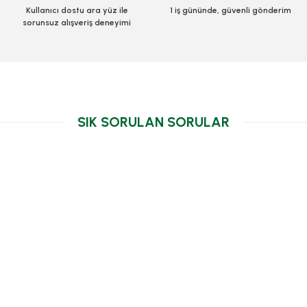
Kullanıcı dostu ara yüz ile
1 iş gününde, güvenli gönderim
sorunsuz alışveriş deneyimi
Pasta Altı Gold Mukavva Karton Ç
Sepete Ekle
Stok Kodu
0068
100,72 TL
+
SIK SORULAN SORULAR
Sepete Ek