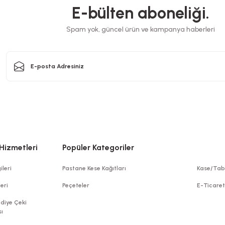
E-bülten aboneliği.
Çatal Kalıtelı Büyük L
Spam yok, güncel ürün ve kampanya haberleri
Stok Kodu
tı Gold Mukavva Karton 8x28 Cm 100 Adetli
30,10 T
Stok Kodu
0068.2
Sepet
291,28 TL
+ KDV
Sepete Ekle
Hizmetleri
Popüler Kategoriler
ileri
Pastane Kese Kağıtları
Kase/Tab
leri
Peçeteler
E-Ticare
diye Çeki
ı