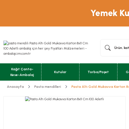
Yemek Kut
Kağıt Çanta-
Kutular
Torba/Poşet
G
Kese-Ambalaj
Anasayfa
Pasta mendilleri
Pasta Altı Gold Mukavva Karton 8x