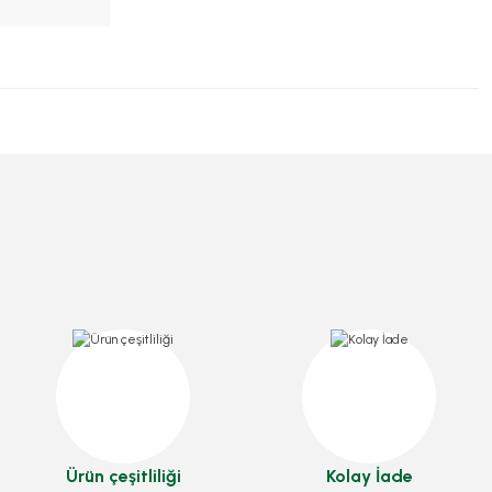
Kapsül 1 No
Pasta Mumu 72 Adetli
Stok Kodu
0074
Stok Kodu
0413.03
120,40 TL
16,10 TL
+ KDV
+ KDV
Sepete Ekle
Sepete Ekle
Ürün çeşitliliği
Kolay İade