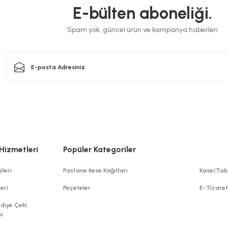
E-bülten aboneliği.
Pasta Altı G
sta Altı Gold Mukavva Karton Çap 8,5 Cm 100 Adetli
Spam yok, güncel ürün ve kampanya haberleri
Stok Kodu
0068.8
100,72 TL
+ KDV
Sepete Ekle
Hizmetleri
Popüler Kategoriler
ileri
Pastane Kese Kağıtları
Kase/Tab
leri
Peçeteler
E-Ticare
diye Çeki
ı