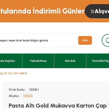
ularında İndirimli Günler
Alışv
ARA
ıda Kapları
Tabak/Kase
Bardak
Temizlik/Hij
ap 15 Cm 100 Adetli
Stok Kodu
0068.1
Marka
DİĞER
Pasta Altı Gold Mukavva Karton Çap