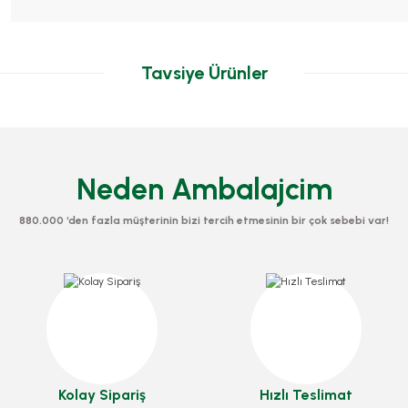
Tavsiye Ürünler
Neden Ambalajcim
880.000 ‘den fazla müşterinin bizi tercih etmesinin bir çok sebebi var!
Kapsül Tartolet
Kapsül Kare
Stok Kodu
0079
Stok Kodu
0078.1
141,40 TL
+ KDV
 100 Adetli
120,40 TL
+ KDV
Sepete Ekle
Sepete Ekle
Kolay Sipariş
Hızlı Teslimat