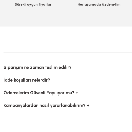
Sürekli uygun fiyatlar
391,24 TL
Her aşamada özdenetim
+ KDV
586,87 TL
+ 
Sepete Ekle
Sepete Ekl
Siparişim ne zaman teslim edilir?
Kapsül 5 No
İade koşulları nelerdir?
Ödemelerim Güvenli Yapılıyor mu? +
Stok Kodu
0078.0
Dantel Kağıt Çap 9 Cm 500 Adetli
Kampanyalardan nasıl yararlanabilirim? +
141,40 TL
+ KDV
Stok Kodu
0059
Sepete Ekle
71,40 TL
+ KDV