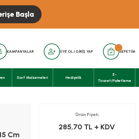
erişe Başla
KAMPANYALAR
ÜYE OL
/
GİRİŞ YAP
SEPETİM
E-
yen
Sarf Malzemeleri
Hediyelik
Ticaret/Paketleme
Ürün Fiyatı
285,70 TL
+ KDV
 15 Cm