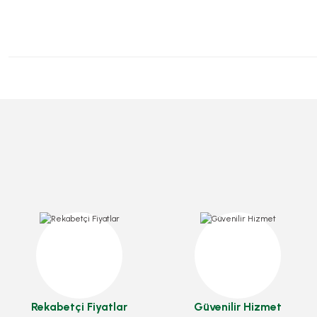
Kutu Kuru Pasta 500 Grlık 100 Adetli
Kutu Kuru Pasta 1000 Grlık
Stok Kodu
0011
Stok Kodu
0012
Rekabetçi Fiyatlar
Güvenilir Hizmet