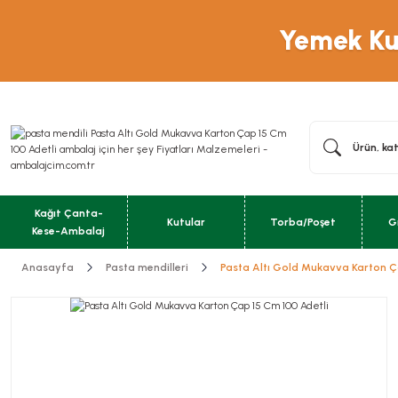
Yemek Kut
Kağıt Çanta-
Kutular
Torba/Poşet
G
Kese-Ambalaj
Anasayfa
Pasta mendilleri
Pasta Altı Gold Mukavva Karton Ç