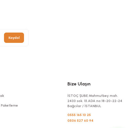
old Mukavva Karton Çap 10 Cm 100 Adetli
Stok Kodu
0625
135,04 TL
+ KDV
Kaydol
Sepete Ekle
Bize Ulaşın
ak
İSTOÇ ŞUBE:Mahmutbey mah.
2433 sok. 15.ADA no:18-20-22-24
t Paketleme
Bağcılar / İSTANBUL
0555 165 10 25
0506 527 60 94