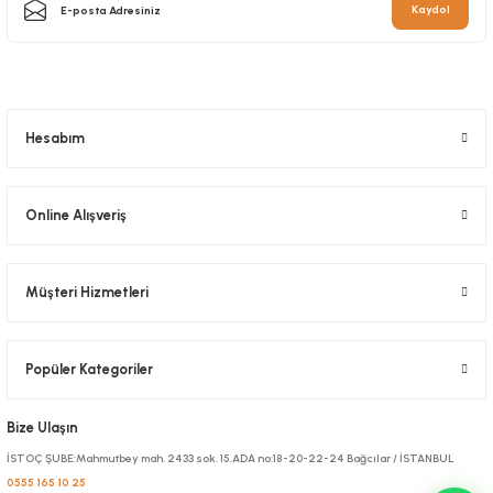
Kaydol
Karton Bardak 12 Oz Baskısız Sıcak Şişman
98,00 TL
+ KDV
Stok Kodu
0446.B
Sepete Ekle
175,00 TL
+ KDV
Hesabım
Sepete Ekle
Online Alışveriş
Müşteri Hizmetleri
Popüler Kategoriler
Bize Ulaşın
İSTOÇ ŞUBE:Mahmutbey mah. 2433 sok. 15.ADA no:18-20-22-24 Bağcılar / İSTANBUL
0555 165 10 25