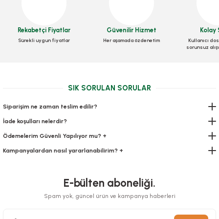
Kaşık Kaliteli Büyük Lüks 100 Adetli
Rekabetçi Fiyatlar
Güvenilir Hizmet
Kolay 
Sürekli uygun fiyatlar
Her aşamada özdenetim
Kullanıcı dos
Stok Kodu
0294
sorunsuz alış
49,00 TL
+ KDV
SIK SORULAN SORULAR
Sepete Ekle
Siparişim ne zaman teslim edilir?
İade koşulları nelerdir?
Ödemelerim Güvenli Yapılıyor mu? +
Kampanyalardan nasıl yararlanabilirim? +
E-bülten aboneliği.
Karton Bardak 12 Oz Baskısız
Spam yok, güncel ürün ve kampanya haberleri
Stok Kodu
0048.B