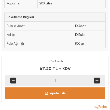
Kapasite
200 Litre
Paketleme Bilgileri
Rulo İçi Adet
10 Adet
Koli İçi
10 Rulo
Rulo Ağırlığı
800 gr
Ürün Fiyatı
67,20 TL
+ KDV
Sepete Ekle
Paylaş