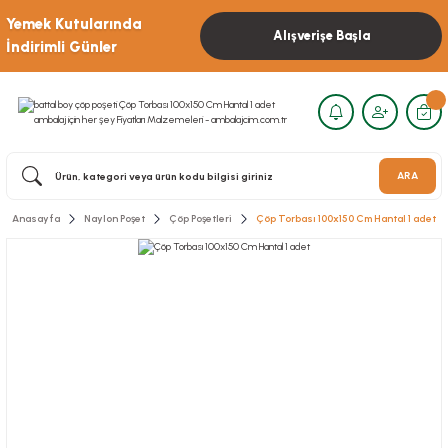
Yemek Kutularında
Alışverişe Başla
İndirimli Günler
ARA
Anasayfa
Naylon Poşet
Çöp Poşetleri
Çöp Torbası 100x150 Cm Hantal 1 adet