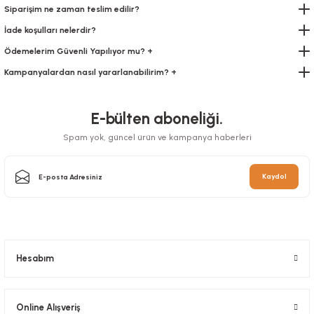
Siparişim ne zaman teslim edilir?
İade koşulları nelerdir?
Ödemelerim Güvenli Yapılıyor mu? +
Kampanyalardan nasıl yararlanabilirim? +
E-bülten aboneliği.
Spam yok, güncel ürün ve kampanya haberleri
Çöp Torbası 65x80 Cm Büyük Boy
Stok Kodu
0202
Kaydol
16,80 TL
+ KDV
Sepete Ekle
Hesabım
Online Alışveriş