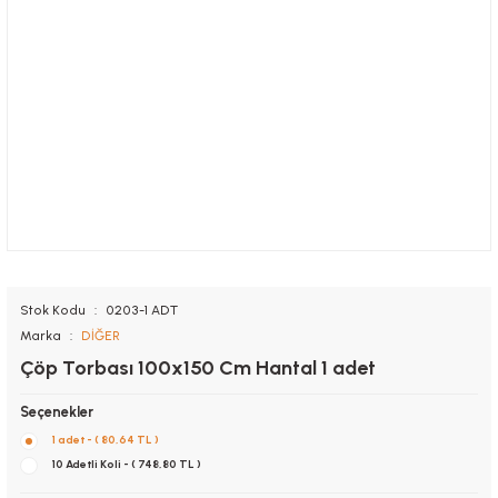
Stok Kodu
0203-1 ADT
Marka
DİĞER
Çöp Torbası 100x150 Cm Hantal 1 adet
Seçenekler
1 adet - ( 80,64 TL )
10 Adetli Koli - ( 748,80 TL )