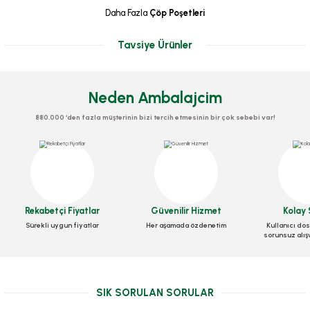
Daha Fazla
Çöp Poşetleri
Tavsiye Ürünler
Neden Ambalajcim
880.000 ‘den fazla müşterinin bizi tercih etmesinin bir çok sebebi var!
Çöp Şiş 25 Cm (100 Lü Pk)
Çöp Torbası 55x60 Cm Orta Boy
Stok Kodu
0326
Rekabetçi Fiyatlar
Güvenilir Hizmet
Kolay 
Sürekli uygun fiyatlar
Her aşamada özdenetim
Kullanıcı dos
Stok Kodu
0197
sorunsuz alış
11,29 TL
+ KDV
16,80 TL
+ KDV
Sepete Ekle
SIK SORULAN SORULAR
Sepete Ekle