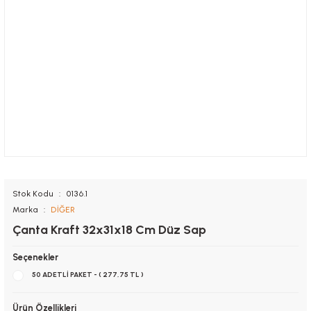
Stok Kodu
0136.1
Marka
DİĞER
Çanta Kraft 32x31x18 Cm Düz Sap
Seçenekler
50 ADETLİ PAKET - ( 277,75 TL )
Ürün Özellikleri