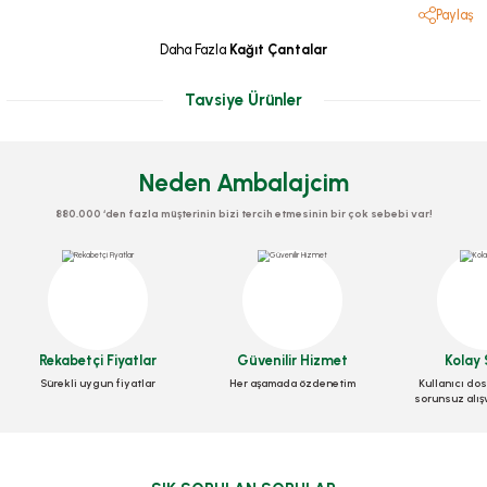
Paylaş
Daha Fazla
Kağıt Çantalar
Tavsiye Ürünler
Neden Ambalajcim
880.000 ‘den fazla müşterinin bizi tercih etmesinin bir çok sebebi var!
Rekabetçi Fiyatlar
Güvenilir Hizmet
Kolay 
Sürekli uygun fiyatlar
Her aşamada özdenetim
Kullanıcı dos
sorunsuz alış
Çanta Kraft 22x28x11 Cm Burgu Saplı 50 adetli
Stok Kodu
0150