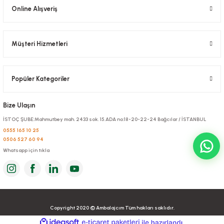
190,90 TL
+ KDV
Online Alışveriş
Sepete Ekle
Müşteri Hizmetleri
Popüler Kategoriler
Bize Ulaşın
İSTOÇ ŞUBE:Mahmutbey mah. 2433 sok. 15.ADA no:18-20-22-24 Bağcılar / İSTANBUL
0555 165 10 25
0506 527 60 94
Çanta Kraft 25x28x14 Cm Burgu Sap
Çanta Kraft 33x33x20 Cm Burgu Sap
Whatsapp için tıkla
Stok Kodu
0135.BURGU
Stok Kodu
0466.KRAFT
191,79 TL
304,46 TL
+ KDV
+ KDV
Copyright 2020 © Ambalajcım Tüm hakları saklıdır.
Sepete Ekle
Sepete Ekle
ideasoft
ile
e-