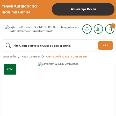
Yemek Kutularında
Alışverişe Başla
İndirimli Günler
ARA
Anasayfa
Kağıt Çantalar
Çanta Kraft 32x31x18 Cm Düz Sap
YENİ