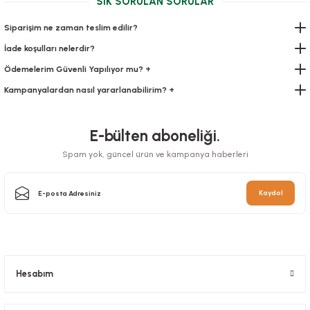
SIK SORULAN SORULAR
166,95 TL
+ KDV
Siparişim ne zaman teslim edilir?
İade koşulları nelerdir?
Sepete Ekle
Ödemelerim Güvenli Yapılıyor mu? +
Kampanyalardan nasıl yararlanabilirim? +
E-bülten aboneliği.
Spam yok, güncel ürün ve kampanya haberleri
Kaydol
Çanta Kraft 25x31x12 Cm Burgu Sap Kraft
Hesabım
Stok Kodu
0467.KRAFT