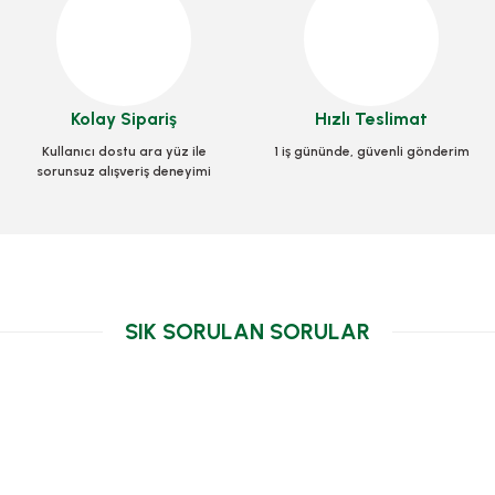
Ba
Kargo Fatura Cebi 14x18 Cm 250 adetli
9x26 Cm 250 adetli
Kolay Sipariş
Hızlı Teslimat
Stok Kodu
KIRT.0051
KIRT.0050
Kullanıcı dostu ara yüz ile
1 iş gününde, güvenli gönderim
507,50 TL
sorunsuz alışveriş deneyimi
 TL
+ KDV
+ KDV
Sepete Ekle
e Ekle
SIK SORULAN SORULAR
TÜKENDİ
İ