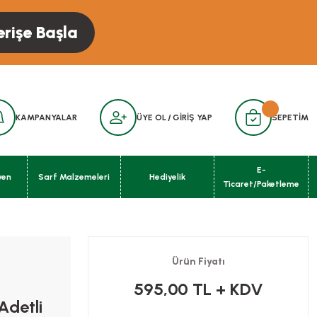
erişe Başla
KAMPANYALAR
ÜYE OL
/
GİRİŞ YAP
SEPETİM
E-
yen
Sarf Malzemeleri
Hediyelik
Ticaret/Paketleme
Ürün Fiyatı
595,00 TL
+ KDV
Adetli