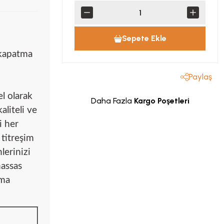
Sepete Ekle
 kapatma
Paylaş
l olarak
Daha Fazla
Kargo Poşetleri
liteli ve
i her
 titreşim
lerinizi
hassas
ıma