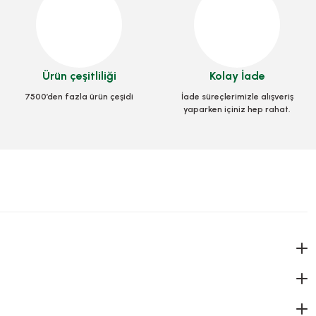
lonlu Naylon 150 Cm 100 M Rulo
Stok Kodu
0636
Ürün çeşitliliği
Kolay İade
1.155,00 TL
+ KDV
7500’den fazla ürün çeşidi
İade süreçlerimizle alışveriş
yaparken içiniz hep rahat.
Stokta Yok