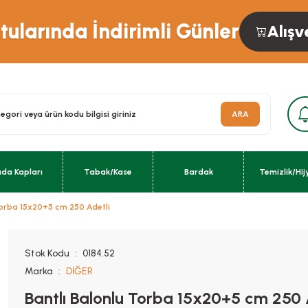
ularında İndirimli Günler
Alışv
ARA
ıda Kapları
Tabak/Kase
Bardak
Temizlik/Hij
Torba 15x20+5 cm 250 Adetli
Stok Kodu
0184.52
Marka
DİĞER
Bantlı Balonlu Torba 15x20+5 cm 250 