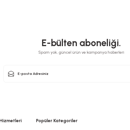
Balonlu Naylon 100 Cm x 50 Metre 1 Rulo
 100 Metre 2 Rulo
E-bülten aboneliği.
Stok Kodu
0636.01.1
636.02
Spam yok, güncel ürün ve kampanya haberleri
385,00 TL
L
+ KDV
+ KDV
Stokta Yok
Yok
Hizmetleri
Popüler Kategoriler