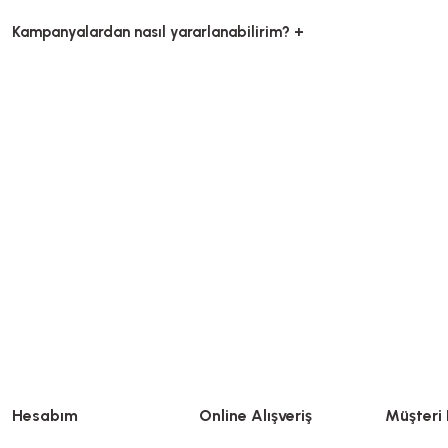
Kampanyalardan nasıl yararlanabilirim? +
Balonlu Naylon 100 Cm x 100 Metre Rulo
Balonlu Naylon 50 Cm x
Stok Kodu
0636.01
Stok Kodu
0
770,00 TL
+ KDV
770,00 T
Stokta Yok
Stokta 
Hesabım
Online Alışveriş
Müşteri 