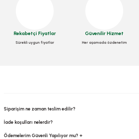
Kargo Fatura Cebi 1
Koli Bandı Şeffaf 45mm X 100m HOLTMELT
Rekabetçi Fiyatlar
Güvenilir Hizmet
Stok Kodu
Stok Kodu
0395.02
Sürekli uygun fiyatlar
Her aşamada özdenetim
682,50
42,00 TL
+ KDV
Sepet
Sepete Ekle
Siparişim ne zaman teslim edilir?
TÜKENDİ
TÜKEND
İade koşulları nelerdir?
Ödemelerim Güvenli Yapılıyor mu? +