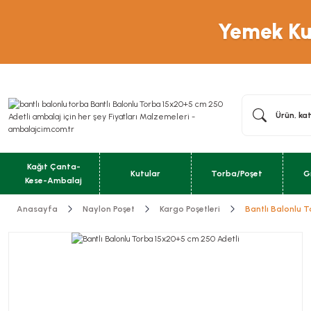
Yemek Kut
Kağıt Çanta-
Kutular
Torba/Poşet
G
Kese-Ambalaj
Anasayfa
Naylon Poşet
Kargo Poşetleri
Bantlı Balonlu 