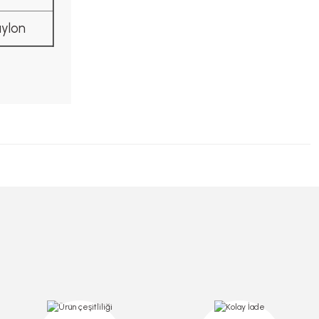
aylon
TÜKENDİ