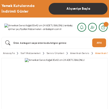
Yemek Kutularında
Alışverişe Başla
İndirimli Günler
ARA
Anasayfa
Sarf Malzemeleri
Servis Ürünleri
Amerikan Servis
Amerikan S