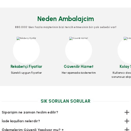
Neden Ambalajcim
880.000 ‘den fazla müşterinin bizi tercih etmesinin bir çok sebebi var!
Pipet Körüklü 200'lü paket
Stok Kodu
0360.KARIŞIK
Rekabetçi Fiyatlar
Güvenilir Hizmet
Kolay 
Sürekli uygun fiyatlar
Her aşamada özdenetim
Kullanıcı dos
Ambalaj Kağıdı Kraft 70x100 cm 10 KG'lık
sorunsuz alış
31,50 TL
+ KDV
Stok Kodu
0374.1
Sepete Ekle
SIK SORULAN SORULAR
640,64 TL
+ KDV
Siparişim ne zaman teslim edilir?
Sepete Ekle
İade koşulları nelerdir?
Ödemelerim Güvenli Yapılıyor mu? +