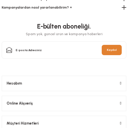
Kampanyalardan nasıl yararlanabilirim? +
E-bülten aboneliği.
Spam yok, güncel ürün ve kampanya haberleri
Pipet Kağıt Sargılı 200 Adetlı
Kaydol
Ambalaj Kağıdı Folyolu 35x50 cm
Stok Kodu
0362.1
Stok Kodu
0407.2
27,30 TL
+ KDV
1.904,00 TL
+ KDV
Sepete Ekle
Hesabım
Sepete Ekle
Online Alışveriş
Müşteri Hizmetleri