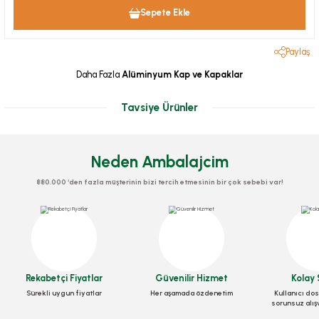
Sepete Ekle
Paylaş
Daha Fazla
Alüminyum Kap ve Kapaklar
Tavsiye Ürünler
Neden Ambalajcim
880.000 ‘den fazla müşterinin bizi tercih etmesinin bir çok sebebi var!
Alüminyum 500 Gr Kap 100 Adetli
Alüminyum 750 Gr Kap 100 Adetli
Rekabetçi Fiyatlar
Güvenilir Hizmet
Kolay 
Sürekli uygun fiyatlar
Her aşamada özdenetim
Kullanıcı dos
Stok Kodu
0313
Stok Kodu
0314
sorunsuz alış