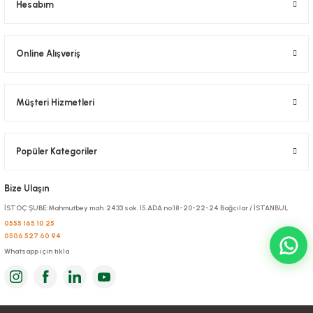
Hesabım
Online Alışveriş
Müşteri Hizmetleri
Popüler Kategoriler
Alüminyum 3 Gözlü Kap 100 Adetli
Stok Kodu
0308
Bize Ulaşın
İSTOÇ ŞUBE:Mahmutbey mah. 2433 sok. 15.ADA no:18-20-22-24 Bağcılar / İSTANBUL
643,10 TL
+ KDV
0555 165 10 25
0506 527 60 94
Sepete Ekle
Whatsapp için tıkla