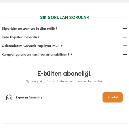
288,29 TL
360,34 TL
+ KDV
+ KDV
SIK SORULAN SORULAR
Sepete Ekle
Sepete Ekle
Siparişim ne zaman teslim edilir?
İade koşulları nelerdir?
Ödemelerim Güvenli Yapılıyor mu? +
Kampanyalardan nasıl yararlanabilirim? +
E-bülten aboneliği.
Spam yok, güncel ürün ve kampanya haberleri
Alüminyum Sütlaç Kase 100 Adetli
Alüminyum 2 Gözlü Kap 100 Adetli
Kaydol
Stok Kodu
0307
Stok Kodu
0309
160,78 TL
+ KDV
604,26 TL
+ KDV
Sepete Ekle
Sepete Ekle